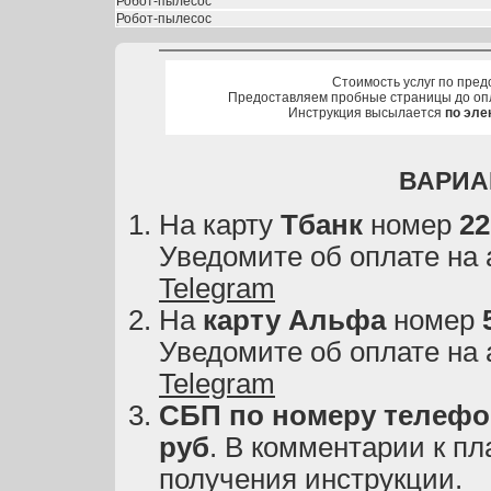
Робот-пылесос
Робот-пылесос
Стоимость услуг по пред
Предоставляем пробные страницы до оп
Инструкция высылается
по эле
ВАРИА
На карту
Тбанк
номер
22
Уведомите об оплате на
Telegram
На
карту
Альфа
номер
Уведомите об оплате на
Telegram
СБП по номеру телефон
руб
. В комментарии к пл
получения инструкции.