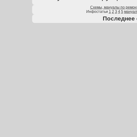
Схемы, мануалы по ремон
Инфостатьи
1
2
3
4
5
мануа
Последнее