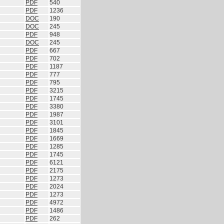
PDF
540
PDF
1236
DOC
190
DOC
245
PDF
948
DOC
245
PDF
667
PDF
702
PDF
1187
PDF
777
PDF
795
PDF
3215
PDF
1745
PDF
3380
PDF
1987
PDF
3101
PDF
1845
PDF
1669
PDF
1285
PDF
1745
PDF
6121
PDF
2175
PDF
1273
PDF
2024
PDF
1273
PDF
4972
PDF
1486
PDF
262