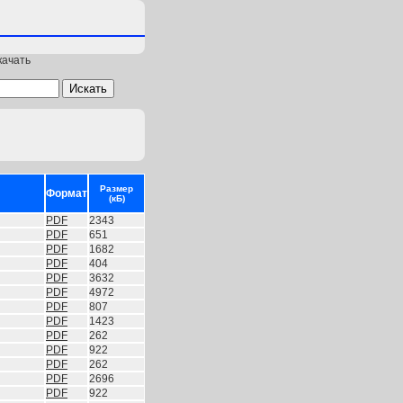
качать
Размер
Формат
(кБ)
PDF
2343
PDF
651
PDF
1682
PDF
404
PDF
3632
PDF
4972
PDF
807
PDF
1423
PDF
262
PDF
922
PDF
262
PDF
2696
PDF
922