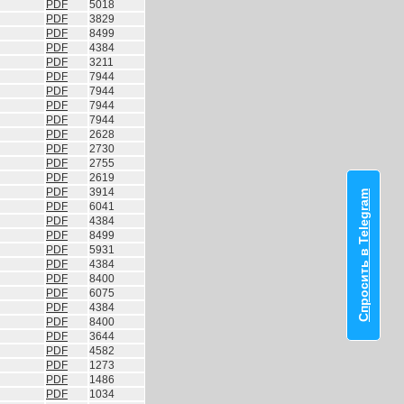
PDF
5018
PDF
3829
PDF
8499
PDF
4384
PDF
3211
PDF
7944
PDF
7944
PDF
7944
PDF
7944
PDF
2628
PDF
2730
PDF
2755
PDF
2619
PDF
3914
Спросить в Telegram
PDF
6041
PDF
4384
PDF
8499
PDF
5931
PDF
4384
PDF
8400
PDF
6075
PDF
4384
PDF
8400
PDF
3644
PDF
4582
PDF
1273
PDF
1486
PDF
1034