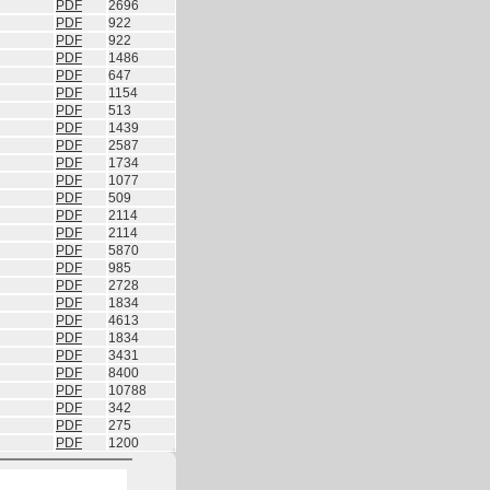
PDF
2696
PDF
922
PDF
922
PDF
1486
PDF
647
PDF
1154
PDF
513
PDF
1439
PDF
2587
PDF
1734
PDF
1077
PDF
509
PDF
2114
PDF
2114
PDF
5870
PDF
985
PDF
2728
PDF
1834
PDF
4613
PDF
1834
PDF
3431
PDF
8400
PDF
10788
PDF
342
PDF
275
PDF
1200