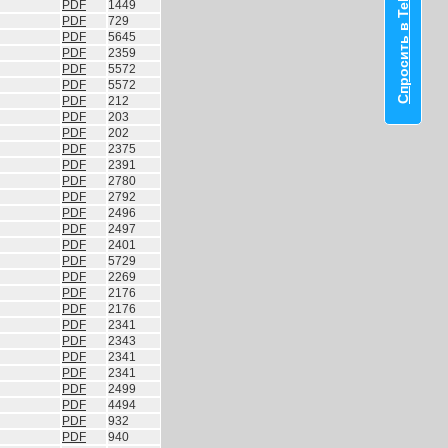
Спросить в Telegram
PDF
1449
PDF
729
PDF
5645
PDF
2359
PDF
5572
PDF
5572
PDF
212
PDF
203
PDF
202
PDF
2375
PDF
2391
PDF
2780
PDF
2792
PDF
2496
PDF
2497
PDF
2401
PDF
5729
PDF
2269
PDF
2176
PDF
2176
PDF
2341
PDF
2343
PDF
2341
PDF
2341
PDF
2499
PDF
4494
PDF
932
PDF
940