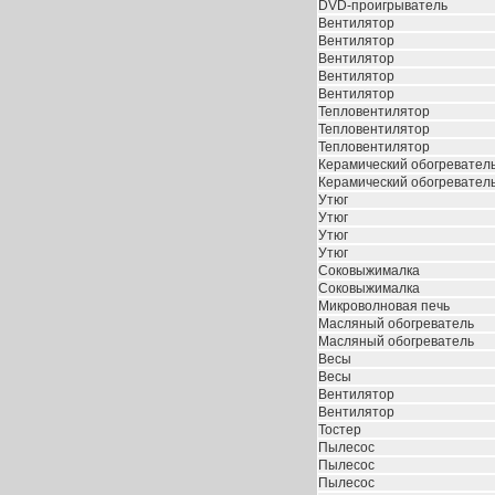
DVD-проигрыватель
Вентилятор
Вентилятор
Вентилятор
Вентилятор
Вентилятор
Тепловентилятор
Тепловентилятор
Тепловентилятор
Керамический обогревател
Керамический обогревател
Утюг
Утюг
Утюг
Утюг
Соковыжималка
Соковыжималка
Микроволновая печь
Масляный обогреватель
Масляный обогреватель
Весы
Весы
Вентилятор
Вентилятор
Тостер
Пылесос
Пылесос
Пылесос