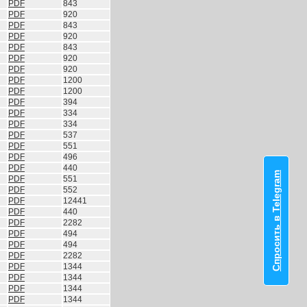
PDF
843
PDF
920
PDF
843
PDF
920
PDF
843
PDF
920
PDF
920
PDF
1200
PDF
1200
PDF
394
PDF
334
PDF
334
PDF
537
PDF
551
PDF
496
PDF
440
Спросить в Telegram
PDF
551
PDF
552
PDF
12441
PDF
440
PDF
2282
PDF
494
PDF
494
PDF
2282
PDF
1344
PDF
1344
PDF
1344
PDF
1344