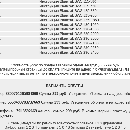
а
Инструкция Blaucraft BWS 115-580
а
Инструкция Blaucraft BWS 115-720
а
Инструкция Blaucraft BWS 125-880
а
Инструкция Blaucraft BWS 125-960
а
Инструкция Blaucraft BWS 125E-850
а
Инструкция Blaucraft BWS 180-1020
а
Инструкция Blaucraft BWS 230-1800
а
Инструкция Blaucraft BWS 230-2000
а
Инструкция Blaucraft BWS 230-2000i
а
Инструкция Blaucraft BWS 230-2100
а
Инструкция Blaucraft BWS 230-2350
а
Инструкция Blaucraft BWS 230-2400
Стоимость услуг по предоставлению одной инструкции -
299 руб
.
вляем пробные страницы до оплаты! пишите на адрес
info@rusmanual.ru
или
Инструкция высылается
по электронной почте
в день уведомления об оплате
ВАРИАНТЫ ОПЛАТЫ
:
мер
2200701365804068
Сумма
299 руб
. Уведомите об оплате на адрес
inf
мер
5559493703737669
Сумма
299 руб
. Уведомите об оплате на адрес
in
ефона +79II3592669
альфа - сумма
299 руб
. В комментарии к платежу 
рукции.
Схемы, мануалы по ремонту
электро-тех
полезное 1
2
3
gigamanual
Инфостатьи
1
2
3
4
5
мануалы
1
5
6
7
8
бытовая
2
тех.инф
тема 1
2
3
4
5