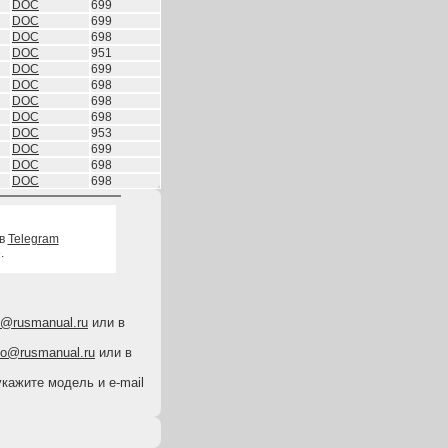
DOC
699
DOC
699
DOC
698
DOC
951
DOC
699
DOC
698
DOC
698
DOC
698
DOC
953
DOC
699
DOC
698
DOC
698
 в
Telegram
.
o@rusmanual.ru
или в
fo@rusmanual.ru
или в
укажите модель и e-mail