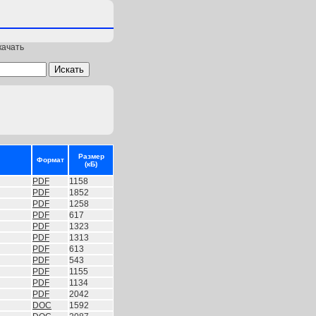
качать
Размер
Формат
(кБ)
PDF
1158
PDF
1852
PDF
1258
PDF
617
PDF
1323
PDF
1313
PDF
613
PDF
543
PDF
1155
PDF
1134
PDF
2042
DOC
1592