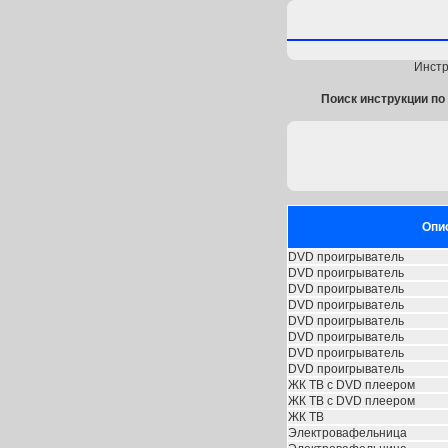
Инстр
Поиск инструкции по 
Опи
DVD проигрыватель
DVD проигрыватель
DVD проигрыватель
DVD проигрыватель
DVD проигрыватель
DVD проигрыватель
DVD проигрыватель
DVD проигрыватель
ЖК ТВ с DVD плеером
ЖК ТВ с DVD плеером
ЖК ТВ
Электровафельница