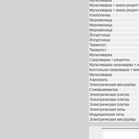
Мультиварка
Мультиварка + книга рецеп
Мультиварка + книга рецеп
Хлебопечка
Мороженица
Мороженица
Мороженица
Йогуртница
Йогуртница
Термопот
Термопот
Мультиварка
Скороварка + рецепты
Мультиварка-скороварка + 
Коптильня-скороварка + кн
Мультиварка
Аэрогриль
Электрическая мясорубка
Соковыжималка
Электрическая плитка
Электрическая плитка
Электрическая плитка
Электрическая печь
Индукционная печь
Электрическая мясорубка