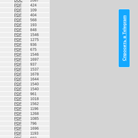
DOC
2087
PDF
424
PDF
109
PDF
404
Спросить в Telegram
PDF
568
PDF
193
PDF
848
PDF
1546
PDF
1275
PDF
936
PDF
675
PDF
1546
PDF
1697
PDF
937
PDF
1537
PDF
1678
PDF
1644
PDF
1540
PDF
1540
PDF
961
PDF
1018
PDF
1562
PDF
1196
PDF
1268
PDF
1085
PDF
796
PDF
1696
PDF
1193