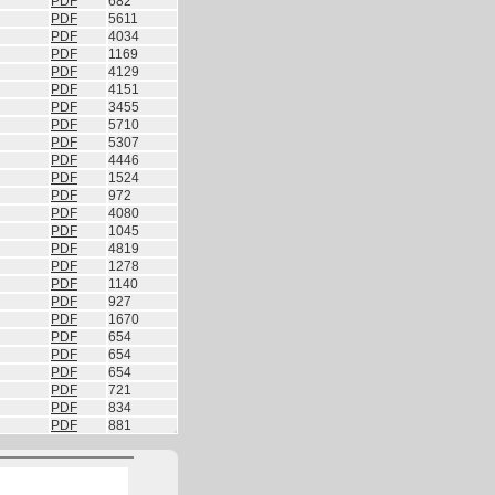
PDF
682
PDF
5611
PDF
4034
PDF
1169
PDF
4129
PDF
4151
PDF
3455
PDF
5710
PDF
5307
PDF
4446
PDF
1524
PDF
972
PDF
4080
PDF
1045
PDF
4819
PDF
1278
PDF
1140
PDF
927
PDF
1670
PDF
654
PDF
654
PDF
654
PDF
721
PDF
834
PDF
881