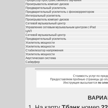
Процессор пространственного звучания
Проигрыватель компакт-дисков
Предварительный усилитель
Предварительный усилитель с фонокорректором
Интегральный усилитель
Проигрыватель компакт-дисков
Сетевой музыкальный центр
Управление сетевым музыкальным центром с iPad
ЦАП
Сетевой музыкальный центр
Предварительный усилитель
Усилитель мощности
Усилитель мощности
Стабилизатор напряжения
Усилитель мощности
Акустическая система
Сабвуфер
Стоимость услуг по пред
Предоставляем пробные страницы до оп
Инструкция высылается
по эле
ВАРИА
На карту
Тбанк
номер
22