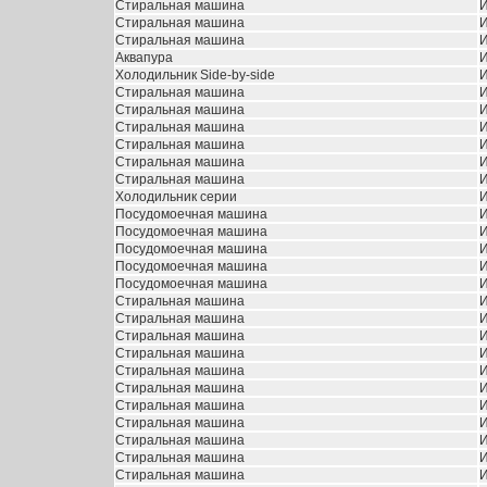
Стиральная машина
И
Стиральная машина
И
Стиральная машина
И
Аквапура
И
Холодильник Side-by-side
И
Стиральная машина
И
Стиральная машина
И
Стиральная машина
И
Стиральная машина
И
Стиральная машина
И
Стиральная машина
И
Холодильник серии
И
Посудомоечная машина
И
Посудомоечная машина
И
Посудомоечная машина
И
Посудомоечная машина
И
Посудомоечная машина
И
Стиральная машина
И
Стиральная машина
И
Стиральная машина
И
Стиральная машина
И
Стиральная машина
И
Стиральная машина
И
Стиральная машина
И
Стиральная машина
И
Стиральная машина
И
Стиральная машина
И
Стиральная машина
И