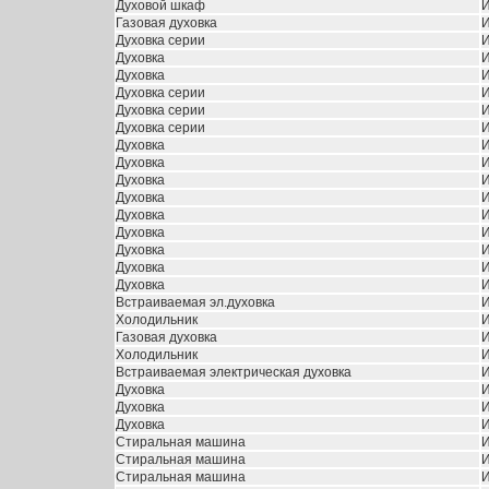
Духовой шкаф
И
Газовая духовка
И
Духовка серии
И
Духовка
И
Духовка
И
Духовка серии
И
Духовка серии
И
Духовка серии
И
Духовка
И
Духовка
И
Духовка
И
Духовка
И
Духовка
И
Духовка
И
Духовка
И
Духовка
И
Духовка
И
Встраиваемая эл.духовка
И
Холодильник
И
Газовая духовка
И
Холодильник
И
Встраиваемая электрическая духовка
И
Духовка
И
Духовка
И
Духовка
И
Стиральная машина
И
Стиральная машина
И
Стиральная машина
И