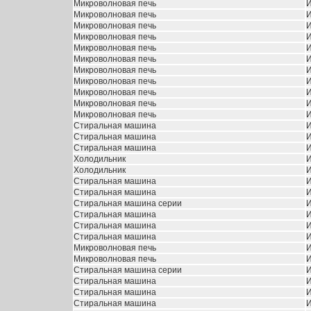
Микроволновая печь
Микроволновая печь
Микроволновая печь
И
Микроволновая печь
И
Микроволновая печь
И
Микроволновая печь
И
Микроволновая печь
Микроволновая печь
И
Микроволновая печь
Микроволновая печь
Микроволновая печь
И
Стиральная машина
И
Стиральная машина
И
Стиральная машина
И
Холодильник
И
Холодильник
И
Стиральная машина
И
Стиральная машина
И
Стиральная машина серии
И
Стиральная машина
И
Стиральная машина
И
Стиральная машина
И
Микроволновая печь
И
Микроволновая печь
И
Стиральная машина серии
И
Стиральная машина
И
Стиральная машина
И
Стиральная машина
И