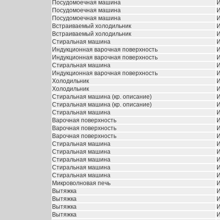
Посудомоечная машина
И
Посудомоечная машина
И
Посудомоечная машина
И
Встраиваемый холодильник
И
Встраиваемый холодильник
И
Стиральная машина
И
Индукционная варочная поверхность
И
Индукционная варочная поверхность
И
Стиральная машина
И
Индукционная варочная поверхность
И
Холодильник
И
Холодильник
И
Стиральная машина (кр. описание)
И
Стиральная машина (кр. описание)
И
Стиральная машина
И
Варочная поверхность
И
Варочная поверхность
И
Варочная поверхность
И
Стиральная машина
И
Стиральная машина
И
Стиральная машина
И
Стиральная машина
И
Стиральная машина
И
Микроволновая печь
И
Вытяжка
И
Вытяжка
И
Вытяжка
И
Вытяжка
И