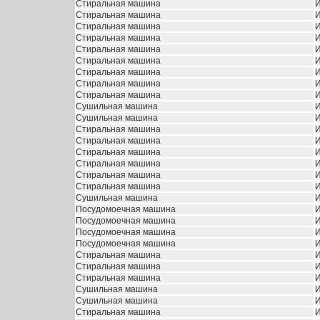
Стиральная машина
И
Стиральная машина
И
Стиральная машина
И
Стиральная машина
И
Стиральная машина
И
Стиральная машина
И
Стиральная машина
И
Стиральная машина
И
Стиральная машина
И
Сушильная машина
И
Сушильная машина
И
Стиральная машина
И
Стиральная машина
И
Стиральная машина
И
Стиральная машина
И
Стиральная машина
И
Стиральная машина
И
Сушильная машина
И
Посудомоечная машина
И
Посудомоечная машина
И
Посудомоечная машина
И
Посудомоечная машина
И
Стиральная машина
И
Стиральная машина
И
Стиральная машина
И
Сушильная машина
И
Сушильная машина
И
Стиральная машина
И