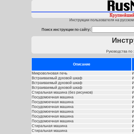
Инструкции пользователя на русском 
Поиск инструкции по сайту:
Инстр
Руководства по 
Описание
Микроволновая печь
И
Встраиваемый духовой шкаф
И
Встраиваемый духовой шкаф
И
Встраиваемый духовой шкаф
И
Стиральная машина (без рисунков)
И
Посудомоечная машина
И
Посудомоечная машина
И
Посудомоечная машина
И
Посудомоечная машина
И
Посудомоечная машина
И
Посудомоечная машина
И
Стиральная машина
И
Стиральная машина
И