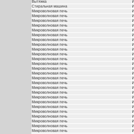
Вытяжка
И
Стиральная машина
И
Микроволновая печь
И
Микроволновая печь
И
Микроволновая печь
И
Микроволновая печь
И
Микроволновая печь
И
Микроволновая печь
И
Микроволновая печь
И
Микроволновая печь
И
Микроволновая печь
И
Микроволновая печь
И
Микроволновая печь
И
Микроволновая печь
Микроволновая печь
И
Микроволновая печь
И
Микроволновая печь
Микроволновая печь
И
Микроволновая печь
И
Микроволновая печь
И
Микроволновая печь
Микроволновая печь
И
Микроволновая печь
И
Микроволновая печь
Микроволновая печь
Микроволновая печь
И
Микроволновая печь
И
Микроволновая печь
И