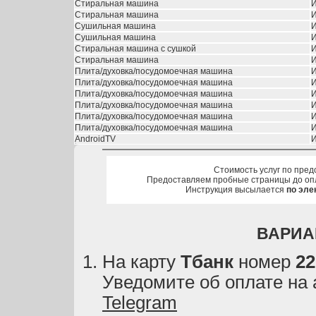
Стиральная машина
И
Стиральная машина
И
Сушильная машина
И
Сушильная машина
И
Стиральная машина с сушкой
Стиральная машина
И
Плита/духовка/посудомоечная машина
И
Плита/духовка/посудомоечная машина
И
Плита/духовка/посудомоечная машина
И
Плита/духовка/посудомоечная машина
И
Плита/духовка/посудомоечная машина
И
Плита/духовка/посудомоечная машина
И
AndroidTV
И
Стоимость услуг по пред
Предоставляем пробные страницы до оп
Инструкция высылается
по эле
ВАРИА
На карту
Тбанк
номер
22
Уведомите об оплате на
Telegram