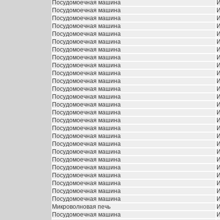
Посудомоечная машина
И
Посудомоечная машина
И
Посудомоечная машина
И
Посудомоечная машина
И
Посудомоечная машина
И
Посудомоечная машина
И
Посудомоечная машина
И
Посудомоечная машина
И
Посудомоечная машина
И
Посудомоечная машина
И
Посудомоечная машина
И
Посудомоечная машина
И
Посудомоечная машина
И
Посудомоечная машина
И
Посудомоечная машина
И
Посудомоечная машина
И
Посудомоечная машина
И
Посудомоечная машина
И
Посудомоечная машина
И
Посудомоечная машина
И
Посудомоечная машина
И
Посудомоечная машина
И
Посудомоечная машина
И
Посудомоечная машина
И
Посудомоечная машина
И
Посудомоечная машина
И
Микроволновая печь
И
Посудомоечная машина
И