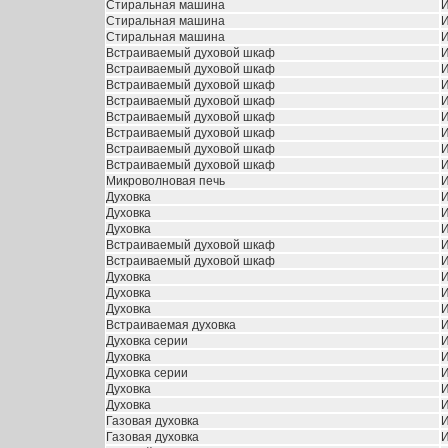
Стиральная машина
И
Стиральная машина
И
Стиральная машина
И
Встраиваемый духовой шкаф
И
Встраиваемый духовой шкаф
И
Встраиваемый духовой шкаф
И
Встраиваемый духовой шкаф
И
Встраиваемый духовой шкаф
И
Встраиваемый духовой шкаф
И
Встраиваемый духовой шкаф
И
Встраиваемый духовой шкаф
И
Микроволновая печь
И
Духовка
И
Духовка
И
Духовка
И
Встраиваемый духовой шкаф
И
Встраиваемый духовой шкаф
И
Духовка
И
Духовка
И
Духовка
И
Встраиваемая духовка
И
Духовка серии
И
Духовка
И
Духовка серии
И
Духовка
И
Духовка
И
Газовая духовка
И
Газовая духовка
И