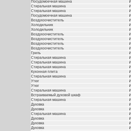
Посудомоечная машина
И
Стиральная машина
И
Стиральная машина
И
Посудомоечная машина
И
Воздухоочиститель
И
Холодильник
И
Холодильник
И
Воздухоочиститель
И
Воздухоочиститель
И
Воздухоочиститель
И
Воздухоочиститель
И
Гриль
И
Стиральная машина
И
Стиральная машина
И
Стиральная машина
И
Кухонная плита
И
Стиральная машина
И
Утюг
И
Утюг
И
Стиральная машина
И
Встраиваемый духовой шкаф
И
Стиральная машина
И
Духовка
И
Духовка
И
Стиральная машина
И
Духовка
И
Духовка
И
Духовка
И