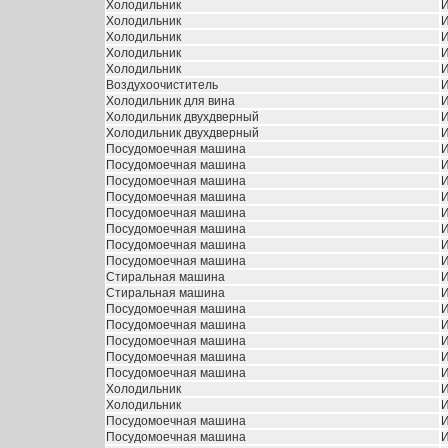
Холодильник
И
Холодильник
И
Холодильник
И
Холодильник
Холодильник
Воздухоочиститель
И
Холодильник для вина
И
Холодильник двухдверный
И
Холодильник двухдверный
И
Посудомоечная машина
И
Посудомоечная машина
И
Посудомоечная машина
И
Посудомоечная машина
И
Посудомоечная машина
И
Посудомоечная машина
И
Посудомоечная машина
И
Посудомоечная машина
И
Стиральная машина
И
Стиральная машина
И
Посудомоечная машина
И
Посудомоечная машина
И
Посудомоечная машина
И
Посудомоечная машина
И
Посудомоечная машина
И
Холодильник
И
Холодильник
И
Посудомоечная машина
И
Посудомоечная машина
И