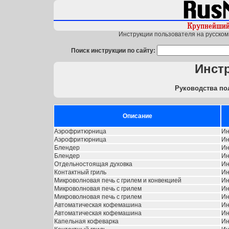
Инструкции пользователя на русском 
Поиск инструкции по сайту:
Инст
Руководства по
Описание
Аэрофритюрница
Ин
Аэрофритюрница
Ин
Блендер
Ин
Блендер
Ин
Отдельностоящая духовка
Ин
Контактный гриль
Ин
Микроволновая печь с грилем и конвекцией
Ин
Микроволновая печь с грилем
Ин
Микроволновая печь с грилем
Ин
Автоматическая кофемашина
Ин
Автоматическая кофемашина
Ин
Капельная кофеварка
Ин