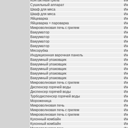
Контактный гриль
Ин
Сушильный аппарат
Ин
Шкаф для мяса
Ин
Шкаф для мяса
Ин
Яйцеварка
Ин
Яйцеварка + пароварка
Ин
Микроволновая печь с грилем
Ин
Вакууматор
Ин
Вакууматор
Ин
Вакууматор
Ин
Вакууматор
Ин
Мясорубка
Ин
Индукционная варочная панель
Ин
Вакуумный упаковщик
Ин
Вакуумный упаковщик
Ин
Вакуумный упаковщик
Ин
Вакуумный упаковщик
Ин
Вакуумный упаковщик
Ин
Микроволновая печь с грилем
Ин
Диспенсер горячей воды
Ин
Диспенсер горячей воды
Ин
Турбодиспенсер горячей воды
Ин
Мороженица
Ин
Микроволновая печь
Ин
Микроволновая печь с грилем
Ин
Микроволновая печь с грилем
Ин
Кухонный комбайн
Ин
Кухонный комбайн
Ин