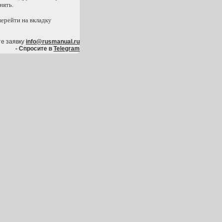
нять.
перейти на вкладку
те заявку
info@rusmanual.ru
- Спросите в
Telegram