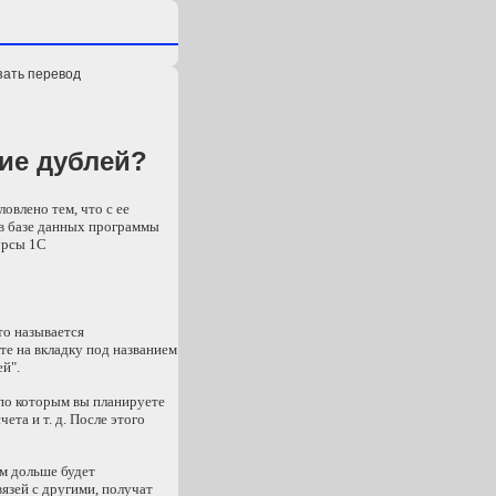
зать перевод
ние дублей?
овлено тем, что с ее
 в базе данных программы
урсы 1С
то называется
те на вкладку под названием
й".
 по которым вы планируете
та и т. д. После этого
м дольше будет
язей с другими, получат