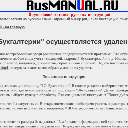
пользователя на русском языке - огромный выбор pdf, найти инструкцию, зака
й - на главную
 Бухгалтерии" осуществляется удале
очно востребованная среди российских предпринимателей программа. Это обусл
чески любые виды учета - складской, кадровый, бухгалтерский и т. д. Иногда
 объектов, например, документов, справочников и прочего. Те, кто посещал к
.html
, наверняка знают, каким образом можно их удалить.
Пошаговая инструкция
рыть главную страницу "1С: Бухгалтерии". В списке разделов выберите тот, ч
ется окно, где нужно кликнуть по подразделу "Обслуживание". Далее перейди
десь вы найдете нужную обработку. Это специальный инструмент "Поиск дубле
ке, чтобы запустить ее. В открывшемся окне необходимо указать параметры,
я этого можно использовать, например, ФИО сотрудников, номер банковского сче
 зависит от размера базы данных. Чем больше информации в ней хранится, те
этого вы увидите окно с результатами. Те документы, которые имеют больше св