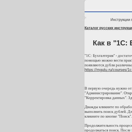
Инструкции 
Каталог русских инструкци
Как в "1С:
"1С: Бухгалтерия" - достат
помощью можно вести практи
появляются дубли различных
https://mgutu.ru/courses/1c
В первую очередь нужно отк
"Администрирование". Откро
"Корректировка данных". З
Дважды кликните по обработ
выполнить поиск дублей. Дл
кликните по кнопке "Поиск".
Продолжительность процесса
продолжаться поиск. После 