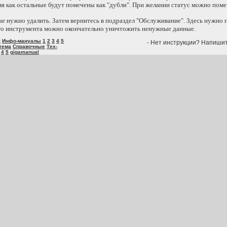
емя как остальные будут помечены как "дубли". При желании статус можно поме
ые нужно удалить. Затем вернитесь в подраздел "Обслуживание". Здесь нужно 
го инструмента можно окончательно уничтожить ненужные данные.
я
Инфо-мануалы
1
2
3
4
5
- Нет инструкции? Напиши
тема
Справочные
Тех-
4
5
gigamanual