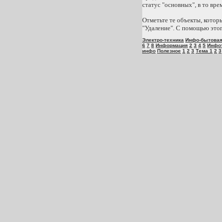
статус "основных", в то вр
Отметьте те объекты, котор
"Удаление". С помощью это
Электро-техника
Инфо-бытова
6
7
8
Информация
2
3
4
5
Инфо
инфо
Полезное
1
2
3
Тема 1
2
3