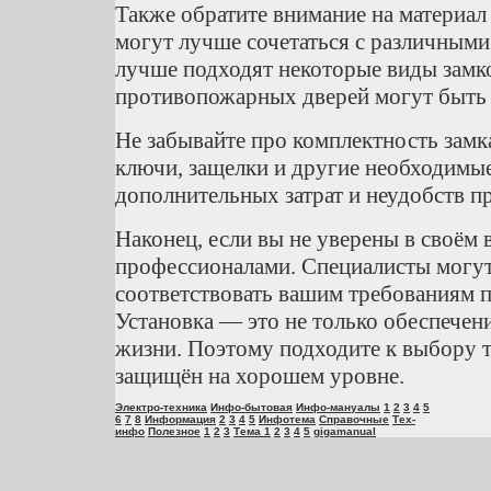
Также обратите внимание на материал
могут лучше сочетаться с различными
лучше подходят некоторые виды замко
противопожарных дверей могут быть 
Не забывайте про комплектность замка
ключи, защелки и другие необходимы
дополнительных затрат и неудобств пр
Наконец, если вы не уверены в своём
профессионалами. Специалисты могут
соответствовать вашим требованиям п
Установка — это не только обеспечени
жизни. Поэтому подходите к выбору 
защищён на хорошем уровне.
Электро-техника
Инфо-бытовая
Инфо-мануалы
1
2
3
4
5
6
7
8
Информация
2
3
4
5
Инфотема
Справочные
Тех-
инфо
Полезное
1
2
3
Тема 1
2
3
4
5
gigamanual