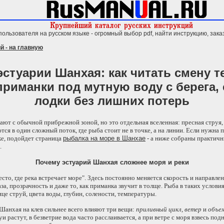
пользователя на русском языке - огромный выбор pdf, найти инструкцию, зака
й - на главную
эстуарии Шанхая: как читать смену те
риманки под мутную воду с берега, 
лодки без лишних потерь
ют с обычной прибрежной зоной, но это отдельная вселенная: пресная струя,
ся в один сложный поток, где рыба стоит не в точке, а на линии. Если нужна 
ке, подойдет страница
рыбалка на море в Шанхае
- а ниже собраны практич
.
Почему эстуарий Шанхая сложнее моря и реки
есто, где река встречает море". Здесь постоянно меняется скорость и направле
за, прозрачность и даже то, как приманка звучит в толще. Рыба в таких услов
ице струй, цвета воды, глубин, солености, температуры.
Шанхая на клев сильнее всего влияют три вещи:
приливный цикл
,
ветер
и
объем
и растут, в безветрие вода часто расслаивается, а при ветре с моря взвесь под