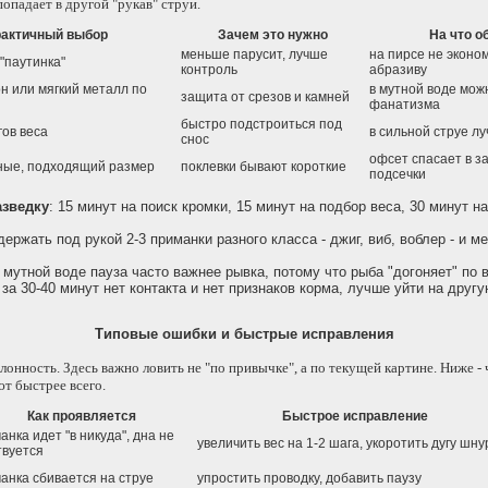
попадает в другой "рукав" струи.
актичный выбор
Зачем это нужно
На что о
меньше парусит, лучше
на пирсе не эконом
 "паутинка"
контроль
абразиву
 или мягкий металл по
в мутной воде можн
защита от срезов и камней
фанатизма
быстро подстроиться под
гов веса
в сильной струе л
снос
офсет спасает в з
ные, подходящий размер
поклевки бывают короткие
подсечки
азведку
: 15 минут на поиск кромки, 15 минут на подбор веса, 30 минут н
 держать под рукой 2-3 приманки разного класса - джиг, виб, воблер - и м
в мутной воде пауза часто важнее рывка, потому что рыба "догоняет" по 
 за 30-40 минут нет контакта и нет признаков корма, лучше уйти на другу
Типовые ошибки и быстрые исправления
лонность. Здесь важно ловить не "по привычке", а по текущей картине. Ниже -
т быстрее всего.
Как проявляется
Быстрое исправление
анка идет "в никуда", дна не
увеличить вес на 1-2 шага, укоротить дугу шну
твуется
анка сбивается на струе
упростить проводку, добавить паузу