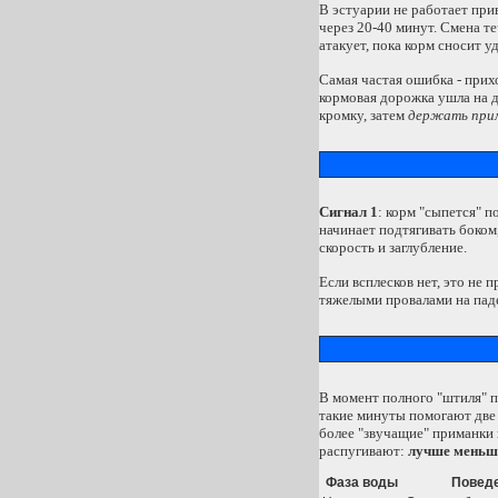
В эстуарии не работает при
через 20-40 минут. Смена те
атакует, пока корм сносит у
Самая частая ошибка - прихо
кормовая дорожка ушла на д
кромку, затем
держать прим
Сигнал 1
: корм "сыпется" п
начинает подтягивать боком,
скорость и заглубление.
Если всплесков нет, это не 
тяжелыми провалами на па
В момент полного "штиля" по
такие минуты помогают две с
более "звучащие" приманки 
распугивают:
лучше меньше
Фаза воды
Поведе