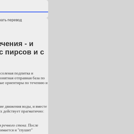
зать перевод
чения - и
с пирсов и с
 соленая подпитка и
понятная отправная база по
ные ориентиры по течению и
ние движения воды, и вместе
иях действует прагматично:
 речного стока
. После
нимается и "глушит"