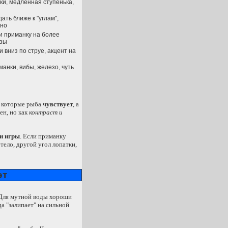
вки, медленная ступенька,
дать ближе к "углам",
дно
и приманку на более
узы
 вниз по струе, акцент на
анки, вибы, железо, чуть
, которые рыба
чувствует
, а
ен, но как
контраст и
и игры
. Если приманку
тело, другой угол лопатки,
эт
. Для мутной воды хороши
 "залипает" на сильной