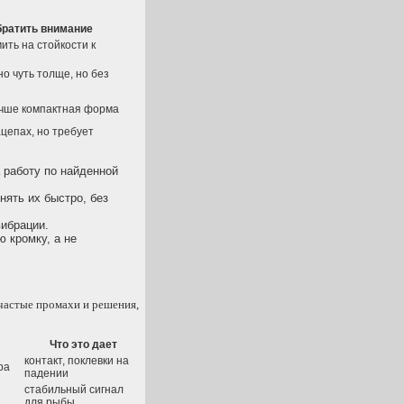
братить внимание
ить на стойкости к
о чуть толще, но без
учше компактная форма
ацепах, но требует
а работу по найденной
енять их быстро, без
вибрации.
ю кромку, а не
 частые промахи и решения,
Что это дает
контакт, поклевки на
ра
падении
стабильный сигнал
для рыбы