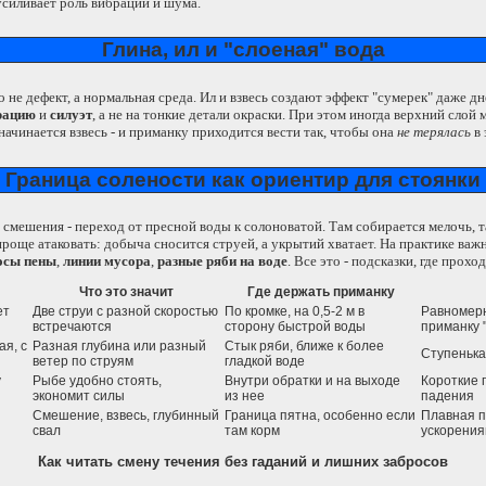
усиливает роль вибрации и шума.
Глина, ил и "слоеная" вода
о не дефект, а нормальная среда. Ил и взвесь создают эффект "сумерек" даже 
рацию
и
силуэт
, а не на тонкие детали окраски. При этом иногда верхний слой 
начинается взвесь - и приманку приходится вести так, чтобы она
не терялась
в 
Граница солености как ориентир для стоянки
 смешения - переход от пресной воды к солоноватой. Там собирается мелочь, 
проще атаковать: добыча сносится струей, а укрытий хватает. На практике важ
осы пены
,
линии мусора
,
разные ряби на воде
. Все это - подсказки, где прохо
Что это значит
Где держать приманку
ет
Две струи с разной скоростью
По кромке, на 0,5-2 м в
Равномерн
встречаются
сторону быстрой воды
приманку 
ая, с
Разная глубина или разный
Стык ряби, ближе к более
Ступенька
ветер по струям
гладкой воде
у
Рыбе удобно стоять,
Внутри обратки и на выходе
Короткие 
экономит силы
из нее
падения
Смешение, взвесь, глубинный
Граница пятна, особенно если
Плавная п
свал
там корм
ускорени
Как читать смену течения без гаданий и лишних забросов