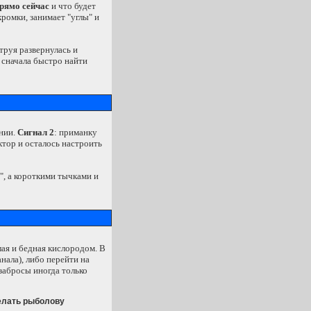
прямо сейчас
и что будет
кромки, занимает "углы" и
труя развернулась и
 сначала быстро найти
инии.
Сигнал 2
: приманку
ектор и осталось настроить
и", а короткими тычками и
лая и бедная кислородом. В
анала), либо перейти на
забросы иногда только
елать рыболову