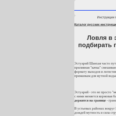
Инструкции 
Каталог русских инструкци
Ловля в 
подбирать п
Эстуарий Шанхая часто пута
приливная "качка" смешивают
формату выходов и логисти
приманкам для мутной воды
Эстуарий - это не просто "м
с ними меняется кормовая ба
держится на границе
- гран
В устьевых районах вокруг 
дождей мутность и сила стру