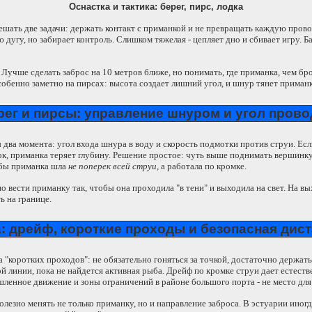
Оснастка и тактика: берег, пирс, лодка
ешать две задачи: держать контакт с приманкой и не превращать каждую пров
ю дугу, но забирает контроль. Слишком тяжелая - цепляет дно и сбивает игру. Б
. Лучше сделать заброс на 10 метров ближе, но понимать, где приманка, чем бро
собенно заметно на пирсах: высота создает лишний угол, и шнур тянет приманк
рег и пирсы: управление шнуром и угол прово
ы два момента: угол входа шнура в воду и скорость подмотки против струи. Ес
ок, приманка теряет глубину. Решение простое: чуть выше поднимать вершинку,
обы приманка шла
не поперек всей струи
, а работала по кромке.
о вести приманку так, чтобы она проходила "в тени" и выходила на свет. На в
ь на границе.
: дрейф, короткие проходы и безопасная дис
 "коротких проходов": не обязательно гоняться за точкой, достаточно держать
й линии, пока не найдется активная рыба. Дрейф по кромке струи дает естеств
ленное движение и зоны ограничений в районе большого порта - не место для
полезно менять не только приманку, но и направление заброса. В эстуарии иног