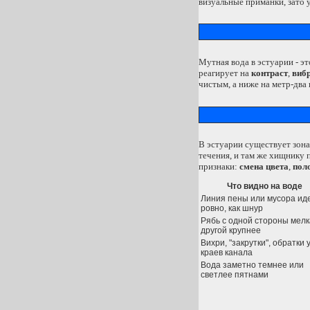
визуальные приманки, зато 
Мутная вода в эстуарии - эт
реагирует на
контраст
,
виб
чистым, а ниже на метр-два 
В эстуарии существует зона
течения, и там же хищнику 
признаки:
смена цвета
,
пол
Что видно на воде
Линия пены или мусора ид
ровно, как шнур
Рябь с одной стороны мелк
другой крупнее
Вихри, "закрутки", обратки 
краев канала
Вода заметно темнее или
светлее пятнами