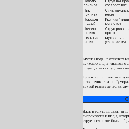
Начало
Струя набирае
прилива
светлеет пят
Пик
Сила максима
прилива
несет
Переход
Краткая "тиши
(пауза)
меняется
Начало
Струя развора
отлива
проток
Сильный
Мутность раст
отлив
усиливается
Мутная вода не отменяет в
не только видит: силикон с 
силуэт
, а не как художестве
Ориентир простой: чем хуже
разворачивает и она "умирае
другой размер лепестка, дру
С
Джиг в эстуарии ценят за п
виброхвосты и шеды, котор
струе, а слишком большой р