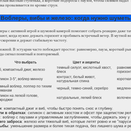
еская высокая ступенька, а короткие подбросы с паузой, чтобы силикон падал 
нка проваливается по кромке струи.
Воблеры, вибы и железо: когда нужно шуметь
блеры с активной игрой и шумовой камерой помогают собрать реакцию даже там,
ают, когда нужно держать горизонт и пробивать встречный ветер. В мутной в
ускорении и держат стабильную частоту.
ожной. В эстуарии часто побеждает простое: равномерно, пауза, короткий ры
огда сигнал понятный и повторяемый.
Что выбрать
Цвет и акценты
темный силуэт, кислотный хвост,
равноме
б, компактный джиг, железо
блеск
горизон
контраст, белый живот,
ликон 3-5", воблер минноу
короткая
натуральная спина
мный воблер, поппер по тихим
черный, темно-синий, серебро
медленн
рманам
ликон на легкой голове,
натуральные, легкий блеск
волочен
кроджиг
и
: компактный джиг и виб, чтобы быстро понять снос и глубину.
ли в обратках
: силикон с активным хвостом и офсет при зацепистом ре
й
: воблер с паузами и управляемым заглублением, чтобы держать зону у 
его заброса
: железо или тяжелый виб, которые летят ровно и не "паруси
рыбы
: уменьшение размера и более тихая подача, без лишнего шума и р