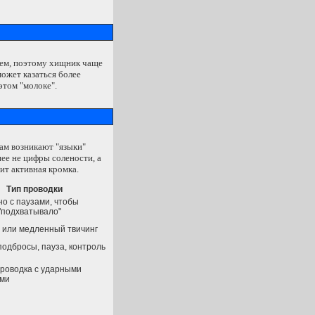
днем, поэтому хищник чаще
может казаться более
этом "молоке".
там возникают "языки"
нее не цифры солености, а
дит активная кромка.
Тип проводки
о с паузами, чтобы
"подхватывало"
 или медленный твичинг
подбросы, пауза, контроль
роводка с ударными
ями