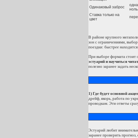
одна
Одинаковый заброс
ноль
Ставка только на
пере
цвет
В районе крупного мегаполи
зон с ограничениями, выбор
поездки: быстрее находится
При выборе формата стоит о
эстуарий и научиться чита
полезно заранее задать нес
1) Где будет основной акце
дрейф, якорь, работа по ук
проводкам. Эти ответы сраз
Эстуарий любит внимательнос
заранее проверить прогноз