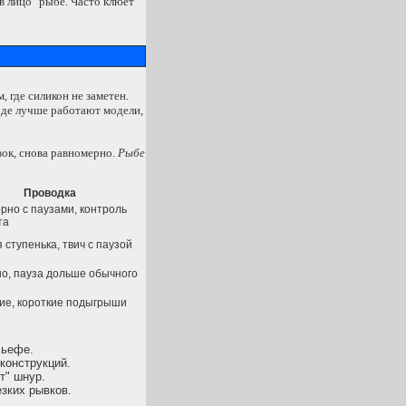
"в лицо" рыбе. Часто клюет
 где силикон не заметен.
оде лучше работают модели,
вок, снова равномерно.
Рыбе
Проводка
рно с паузами, контроль
та
 ступенька, твич с паузой
о, пауза дольше обычного
ие, короткие подыгрыши
льефе.
конструкций.
т" шнур.
езких рывков.