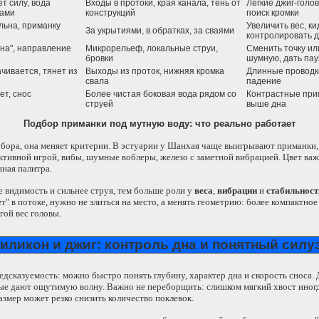
т силу, вода
Входы в протоки, края канала, тень от
Легкие джиг-голо
нами
конструкций
поиск кромки
льна, приманку
Увеличить вес, ки
За укрытиями, в обратках, за сваями
контролировать 
на", направление
Микрорельеф, локальные струи,
Сменить точку ил
бровки
шумную, дать па
чивается, тянет из
Выходы из проток, нижняя кромка
Длинные проводки
свала
падение
ет, снос
Более чистая боковая вода рядом со
Контрастные прим
струей
выше дна
Подбор приманки под мутную воду: что реально работает
ыбора, она меняет критерии. В эстуарии у Шанхая чаще выигрывают приманки
активной игрой, вибы, шумные воблеры, железо с заметной вибрацией. Цвет важ
нная палитра.
 видимость и сильнее струя, тем больше роли у
веса
,
вибрации
и
стабильност
т" в потоке, нужно не злиться на место, а менять геометрию: более компактное 
гой вес головы.
иликон и джиг: контроль дна и понятный силу
редсказуемость: можно быстро понять глубину, характер дна и скорость сноса
ые дают ощутимую волну. Важно не переборщить: слишком мягкий хвост иногда
азмер может резко снизить количество поклевок.