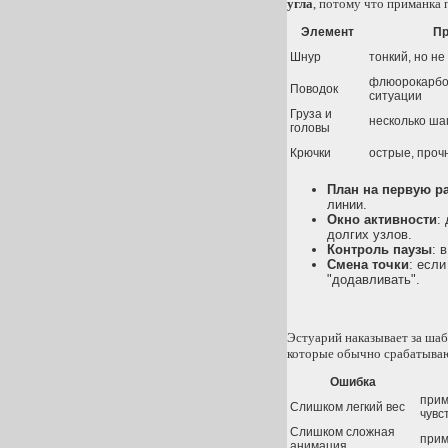
угла
, потому что приманка 
Элемент
Пр
Шнур
тонкий, но не
флюорокарбон
Поводок
ситуации
Груза и
несколько ша
головы
Крючки
острые, проч
План на первую р
линии.
Окно активности
:
долгих узлов.
Контроль паузы
: 
Смена точки
: если
"додавливать".
Эстуарий наказывает за шаб
которые обычно срабатываю
Ошибка
прим
Слишком легкий вес
чувс
Слишком сложная
прим
анимация