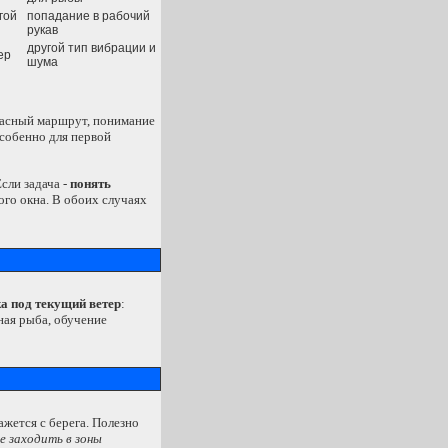
гой
попадание в рабочий
рукав
другой тип вибрации и
ер
шума
опасный маршрут, понимание
особенно для первой
Если задача -
понять
ого окна. В обоих случаях
ка под текущий ветер
:
пная рыба, обучение
ажется с берега. Полезно
е заходить в зоны