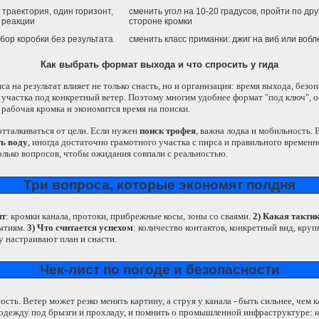
 траектория, один горизонт,
сменить угол на 10-20 градусов, пройти по дру
 реакции
стороне кромки
бор коробки без результата
сменить класс приманки: джиг на виб или вобл
Как выбрать формат выхода и что спросить у гида
са на результат влияет не только снасть, но и организация: время выхода, без
 участка под конкретный ветер. Поэтому многим удобнее формат "под ключ", 
 рабочая кромка и экономится время на поиски.
тталкиваться от цели. Если нужен
поиск трофея
, важна лодка и мобильность. 
ть воду
, иногда достаточно грамотного участка с пирса и правильного временн
колько вопросов, чтобы ожидания совпали с реальностью.
Три вопроса, которые экономят полдня
нт
: кромки канала, протоки, прибрежные косы, зоны со сваями.
2) Какая такти
рытиям.
3) Что считается успехом
: количество контактов, конкретный вид, кру
у настраивают план и снасти.
Чек-лист по погоде и безопасности
ть. Ветер может резко менять картину, а струя у канала - быть сильнее, чем к
, одежду под брызги и прохладу, и помнить о промышленной инфраструктуре:
н