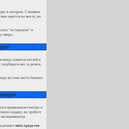
одку в лотерею. Слишком
аланс ищется по месту, но
сить "за горизонт" и
у вверх.
дки
ли шнур ложится петлей и
 подбирать вес, и делать
ыходе из тени часто бывают
танция
ся в правильном секторе и
енную подачу, но требует
 экспериментов.
да решает
пять градусов