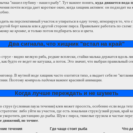
вычка "нашел глубину - нашел рыбу". Тут важнее понять,
куда движется вода 
чения почти всегда дает короткое окно, когда хищник активен: он подходит на 
добно.
дить на перспективный участок и упираться в одну точку, игнорируя то, что с
ругой борт канала или к другой стороне пирса. Правильнее работать по схеме:
анку на кромке
, и только потом подбирать веса и цвета.
Два сигнала, что хищник "встал на край"
о струе - видно мелкую рябь, редкие всплески, стайки малька держатся вдоль л
 как будто ее ведет не катушка, а поток. Это значит, что выбран правильный с
приговор. В мутной воде хищник часто охотится тихо, а выдает себя не "котлам
дении. Поэтому
контроль падения
важнее красивой анимации.
Когда лучше переждать и не шуметь
 струе (условная пауза течения) клев может просесть, особенно если вода теп
тратегии: либо уйти на участок, где есть локальная струя (узкий рукав, край к
и укоротить дистанцию до рыбы. Шум с пирса, тяжелые грузила и частые пере
 движений, но точнее
.
ние течения
Где чаще стоит рыба
Что д