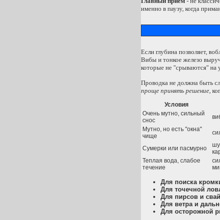
Главный прием
- не классич
именно в паузу, когда прима
Если глубина позволяет, во
Вибы и тонкое железо выруч
которые не "срываются" на 
Проводка не должна быть сл
проще принять решение
, к
Условия
Очень мутно, сильный
ви
снос
Мутно, но есть "окна"
си
чище
шу
Сумерки или пасмурно
ка
Теплая вода, слабое
си
течение
ми
Для поиска кромк
Для точечной лов
Для пирсов и сва
Для ветра и дальн
Для осторожной 