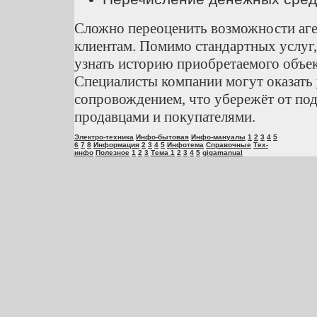
Сложно переоценить возможности аге
клиентам. Помимо стандартных услуг
узнать историю приобретаемого объек
Специалисты компании могут оказать
сопровождением, что убережёт от по
продавцами и покупателями.
Электро-техника
Инфо-бытовая
Инфо-мануалы
1
2
3
4
5
6
7
8
Информация
2
3
4
5
Инфотема
Справочные
Тех-
инфо
Полезное
1
2
3
Тема 1
2
3
4
5
gigamanual