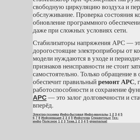
свободную циркуляцию воздуха и пе
обслуживание. Проверка состояния ко
обновление программного обеспечени
даже при сложных условиях сети.
Стабилизаторы напряжения APC — эт
дорогостоящие электроприборы от ко
модели нуждаются в уходе и периоди
признаков неисправности не стоит зат
самостоятельно. Только обращение 
обеспечит правильный
ремонт APC
,
работоспособности и сохранение фун
APC
— это залог долговечности и ст
вперёд.
Электро-техника
Инфо-бытовая
Инфо-мануалы
1
2
3
4
5
6
7
8
Информация
2
3
4
5
Инфотема
Справочные
Тех-
инфо
Полезное
1
2
3
Тема 1
2
3
4
5
gigamanual