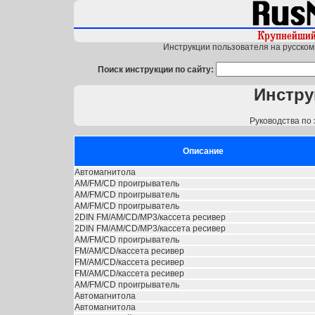
Инструкции пользователя на русском 
Поиск инструкции по сайту:
Инстру
Руководства по 
Описание
Автомагнитола
AM/FM/CD проигрыватель
AM/FM/CD проигрыватель
AM/FM/CD проигрыватель
2DIN FM/AM/CD/MP3/кассета ресивер
2DIN FM/AM/CD/MP3/кассета ресивер
AM/FM/CD проигрыватель
FM/AM/CD/кассета ресивер
FM/AM/CD/кассета ресивер
FM/AM/CD/кассета ресивер
AM/FM/CD проигрыватель
Автомагнитола
Автомагнитола