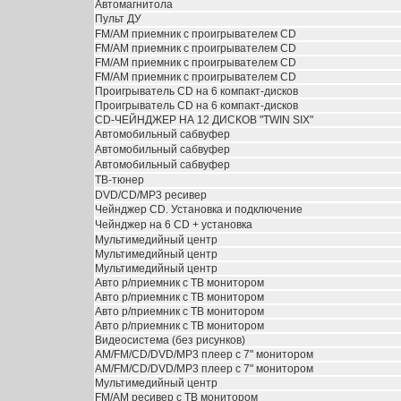
Автомагнитола
Пульт ДУ
FM/AM приемник с проигрывателем CD
FM/AM приемник с проигрывателем CD
FM/AM приемник с проигрывателем CD
FM/AM приемник с проигрывателем CD
Проигрыватель CD на 6 компакт-дисков
Проигрыватель CD на 6 компакт-дисков
CD-ЧЕЙНДЖЕР НА 12 ДИСКОВ "TWIN SIX"
Автомобильный сабвуфер
Автомобильный сабвуфер
Автомобильный сабвуфер
ТВ-тюнер
DVD/CD/MP3 ресивер
Чейнджер CD. Установка и подключение
Чейнджер на 6 CD + установка
Мультимедийный центр
Мультимедийный центр
Мультимедийный центр
Авто р/приемник с ТВ монитором
Авто р/приемник с ТВ монитором
Авто р/приемник с ТВ монитором
Авто р/приемник с ТВ монитором
Видеосистема (без рисунков)
AM/FM/CD/DVD/MP3 плеер с 7" монитором
AM/FM/CD/DVD/MP3 плеер с 7" монитором
Мультимедийный центр
FM/AM ресивер с ТВ монитором