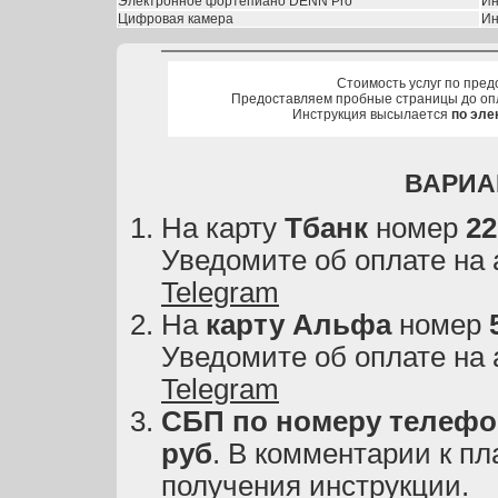
Электронное фортепиано DENN Pro
Ин
Цифровая камера
Ин
Стоимость услуг по пред
Предоставляем пробные страницы до оп
Инструкция высылается
по эле
ВАРИА
На карту
Тбанк
номер
22
Уведомите об оплате на
Telegram
На
карту
Альфа
номер
Уведомите об оплате на
Telegram
СБП по номеру телефон
руб
. В комментарии к пл
получения инструкции.