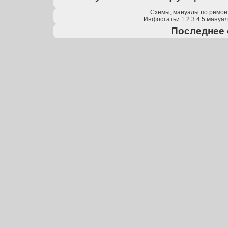
Схемы, мануалы по ремон
Инфостатьи
1
2
3
4
5
мануа
Последнее