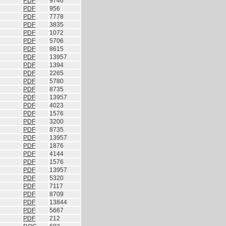
PDF
9746
PDF
956
PDF
7778
PDF
3835
PDF
1072
PDF
5706
PDF
8615
PDF
13957
PDF
1394
PDF
2265
PDF
5780
PDF
8735
PDF
13957
PDF
4023
PDF
1576
PDF
3200
PDF
8735
PDF
13957
PDF
1876
PDF
4144
PDF
1576
PDF
13957
PDF
5320
PDF
7117
PDF
8709
PDF
13844
PDF
5667
PDF
212