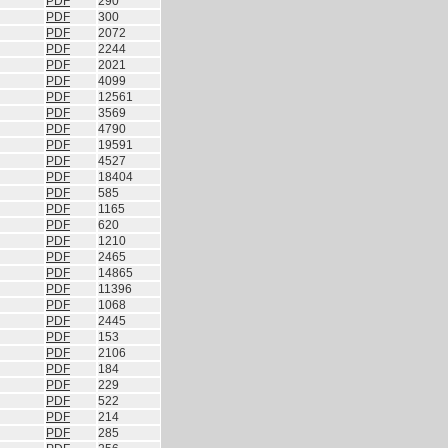
PDF
290
PDF
300
PDF
2072
PDF
2244
PDF
2021
PDF
4099
PDF
12561
PDF
3569
PDF
4790
PDF
19591
PDF
4527
PDF
18404
PDF
585
PDF
1165
PDF
620
PDF
1210
PDF
2465
PDF
14865
PDF
11396
PDF
1068
PDF
2445
PDF
153
PDF
2106
PDF
184
PDF
229
PDF
522
PDF
214
PDF
285