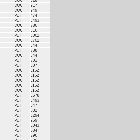
DOC
328
DOC
917
DOC
949
PDF
474
PDF
1493
DOC
286
DOC
316
PDF
1002
DOC
1702
DOC
344
PDF
788
DOC
344
PDF
701
PDF
607
DOC
1152
DOC
1152
DOC
1152
DOC
1152
DOC
1152
PDF
1578
PDF
1493
PDF
647
PDF
682
PDF
1294
PDF
969
PDF
1043
PDF
584
PDF
296