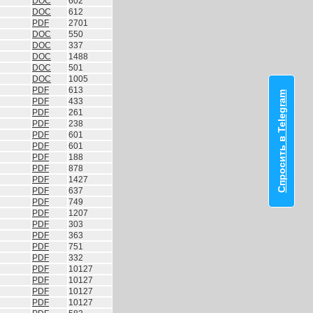
DOC
602
DOC
612
PDF
2701
DOC
550
DOC
337
DOC
1488
DOC
501
DOC
1005
PDF
613
Спросить в Telegram
PDF
433
PDF
261
PDF
238
PDF
601
PDF
601
PDF
188
PDF
878
PDF
1427
PDF
637
PDF
749
PDF
1207
PDF
303
PDF
363
PDF
751
PDF
332
PDF
10127
PDF
10127
PDF
10127
PDF
10127