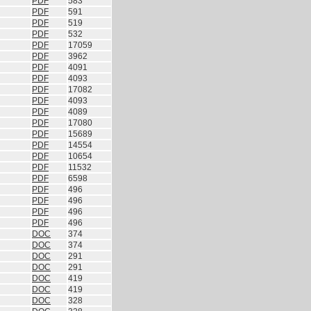
PDF
583
PDF
591
PDF
519
PDF
532
PDF
17059
PDF
3962
PDF
4091
PDF
4093
PDF
17082
PDF
4093
PDF
4089
PDF
17080
PDF
15689
PDF
14554
PDF
10654
PDF
11532
PDF
6598
PDF
496
PDF
496
PDF
496
PDF
496
DOC
374
DOC
374
DOC
291
DOC
291
DOC
419
DOC
419
DOC
328