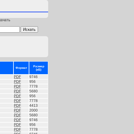
качать
Размер
Формат
(кБ)
PDF
9746
PDF
956
PDF
7778
PDF
5680
PDF
956
PDF
7778
PDF
4413
PDF
2000
PDF
5680
PDF
9746
PDF
956
PDF
7778