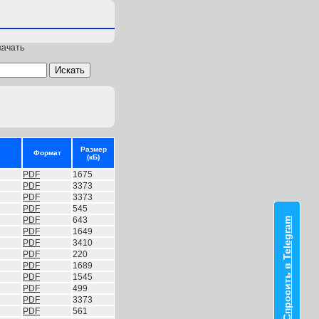
качать
Размер
Формат
(кБ)
PDF
1675
PDF
3373
PDF
3373
PDF
545
PDF
643
Спросить в Telegram
PDF
1649
PDF
3410
PDF
220
PDF
1689
PDF
1545
PDF
499
PDF
3373
PDF
561