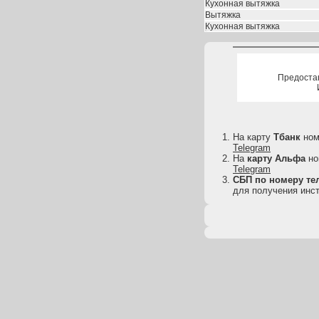
Кухонная вытяжка
Вытяжка
Кухонная вытяжка
Предоста
На карту
Тбанк
но
Telegram
На
карту
Альфа
но
Telegram
СБП по номеру тел
для получения инст