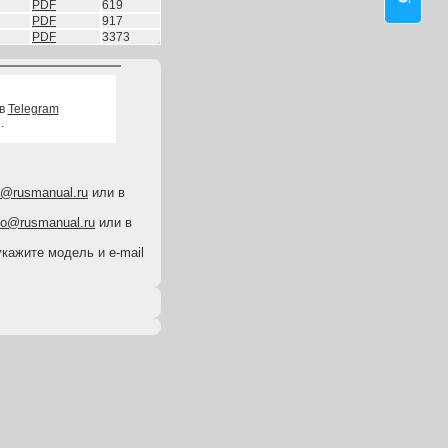
PDF
619
PDF
917
PDF
3373
 в
Telegram
.
o@rusmanual.ru
или в
fo@rusmanual.ru
или в
укажите модель и e-mail