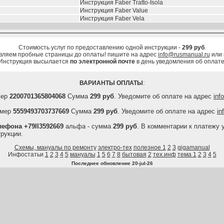
Инструкция Faber Tratto-Isola
Инструкция Faber Value
Инструкция Faber Vela
Стоимость услуг по предоставлению одной инструкции -
299 руб
.
вляем пробные страницы до оплаты! пишите на адрес
info@rusmanual.ru
или
Инструкция высылается
по электронной почте
в день уведомления об оплате
ВАРИАНТЫ ОПЛАТЫ
:
мер
2200701365804068
Сумма
299 руб
. Уведомите об оплате на адрес
inf
мер
5559493703737669
Сумма
299 руб
. Уведомите об оплате на адрес
in
ефона +79II3592669
альфа - сумма
299 руб
. В комментарии к платежу 
рукции.
Схемы, мануалы по ремонту
электро-тех
полезное 1
2
3
gigamanual
Инфостатьи
1
2
3
4
5
мануалы
1
5
6
7
8
бытовая
2
тех.инф
тема 1
2
3
4
5
Последнее обновление
20-jul-26