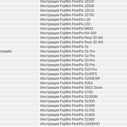
Инструкция Fujifilm FinePix JZ310
Инструкция Fujifilm FinePix JZ500
Инструкция Fujifilm FinePix JZ510
Инструкция Fujifilm FinePix JZ700
Инструкция Fujifilm FinePix L30
Инструкция Fujifilm FinePix L50
Инструкция Fujifilm FinePix M603
Инструкция Fujifilm FinePix NX-500
Инструкция Fujifilm FinePix Real 3D W1
Инструкция Fujifilm FinePix Real 3D W3
Инструкция Fujifilm FinePix S1
траций)
Инструкция Fujifilm FinePix S1 Pro
Инструкция Fujifilm FinePix S2 Pro
Инструкция Fujifilm FinePix S3 Pro
Инструкция Fujifilm FinePix S5 Pro
Инструкция Fujifilm FinePix S20 Pro
Инструкция Fujifilm FinePix S100FS
Инструкция Fujifilm FinePix S200EXR
Инструкция Fujifilm FinePix S304
Инструкция Fujifilm FinePix S602 Zoom
Инструкция Fujifilm FinePix S700
Инструкция Fujifilm FinePix S1000fd
Инструкция Fujifilm FinePix S1500
Инструкция Fujifilm FinePix S1600
Инструкция Fujifilm FinePix S1700
Инструкция Fujifilm FinePix S1800
Инструкция Fujifilm FinePix S1900
Инструкция Fujifilm FinePix S2000HD