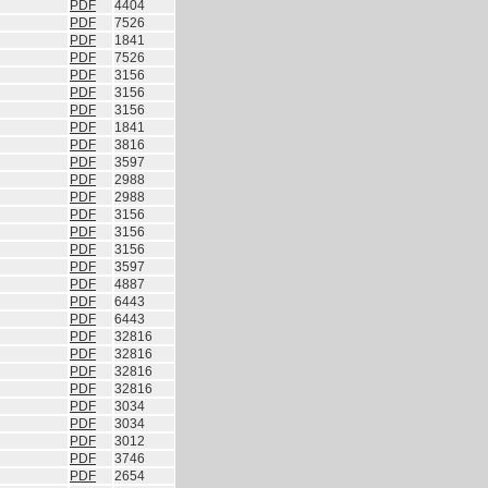
PDF
4404
PDF
7526
PDF
1841
PDF
7526
PDF
3156
PDF
3156
PDF
3156
PDF
1841
PDF
3816
PDF
3597
PDF
2988
PDF
2988
PDF
3156
PDF
3156
PDF
3156
PDF
3597
PDF
4887
PDF
6443
PDF
6443
PDF
32816
PDF
32816
PDF
32816
PDF
32816
PDF
3034
PDF
3034
PDF
3012
PDF
3746
PDF
2654