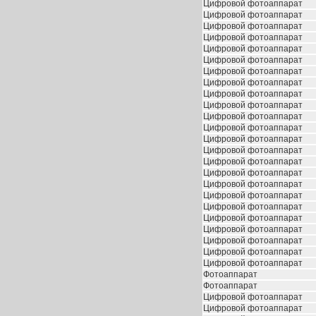
Цифровой фотоаппарат
Цифровой фотоаппарат
Цифровой фотоаппарат
Цифровой фотоаппарат
Цифровой фотоаппарат
Цифровой фотоаппарат
Цифровой фотоаппарат
Цифровой фотоаппарат
Цифровой фотоаппарат
Цифровой фотоаппарат
Цифровой фотоаппарат
Цифровой фотоаппарат
Цифровой фотоаппарат
Цифровой фотоаппарат
Цифровой фотоаппарат
Цифровой фотоаппарат
Цифровой фотоаппарат
Цифровой фотоаппарат
Цифровой фотоаппарат
Цифровой фотоаппарат
Цифровой фотоаппарат
Цифровой фотоаппарат
Цифровой фотоаппарат
Цифровой фотоаппарат
Фотоаппарат
Фотоаппарат
Цифровой фотоаппарат
Цифровой фотоаппарат