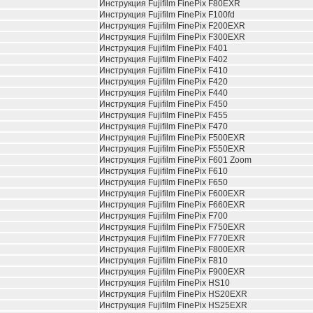
Инструкция Fujifilm FinePix F80EXR
Инструкция Fujifilm FinePix F100fd
Инструкция Fujifilm FinePix F200EXR
Инструкция Fujifilm FinePix F300EXR
Инструкция Fujifilm FinePix F401
Инструкция Fujifilm FinePix F402
Инструкция Fujifilm FinePix F410
Инструкция Fujifilm FinePix F420
Инструкция Fujifilm FinePix F440
Инструкция Fujifilm FinePix F450
Инструкция Fujifilm FinePix F455
Инструкция Fujifilm FinePix F470
Инструкция Fujifilm FinePix F500EXR
Инструкция Fujifilm FinePix F550EXR
Инструкция Fujifilm FinePix F601 Zoom
Инструкция Fujifilm FinePix F610
Инструкция Fujifilm FinePix F650
Инструкция Fujifilm FinePix F600EXR
Инструкция Fujifilm FinePix F660EXR
Инструкция Fujifilm FinePix F700
Инструкция Fujifilm FinePix F750EXR
Инструкция Fujifilm FinePix F770EXR
Инструкция Fujifilm FinePix F800EXR
Инструкция Fujifilm FinePix F810
Инструкция Fujifilm FinePix F900EXR
Инструкция Fujifilm FinePix HS10
Инструкция Fujifilm FinePix HS20EXR
Инструкция Fujifilm FinePix HS25EXR