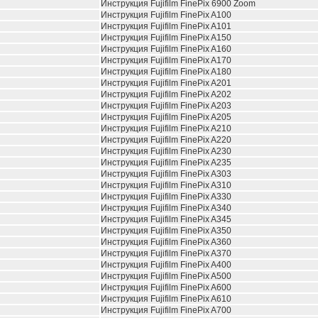
Инструкция Fujifilm FinePix 6900 Zoom
Инструкция Fujifilm FinePix A100
Инструкция Fujifilm FinePix A101
Инструкция Fujifilm FinePix A150
Инструкция Fujifilm FinePix A160
Инструкция Fujifilm FinePix A170
Инструкция Fujifilm FinePix A180
Инструкция Fujifilm FinePix A201
Инструкция Fujifilm FinePix A202
Инструкция Fujifilm FinePix A203
Инструкция Fujifilm FinePix A205
Инструкция Fujifilm FinePix A210
Инструкция Fujifilm FinePix A220
Инструкция Fujifilm FinePix A230
Инструкция Fujifilm FinePix A235
Инструкция Fujifilm FinePix A303
Инструкция Fujifilm FinePix A310
Инструкция Fujifilm FinePix A330
Инструкция Fujifilm FinePix A340
Инструкция Fujifilm FinePix A345
Инструкция Fujifilm FinePix A350
Инструкция Fujifilm FinePix A360
Инструкция Fujifilm FinePix A370
Инструкция Fujifilm FinePix A400
Инструкция Fujifilm FinePix A500
Инструкция Fujifilm FinePix A600
Инструкция Fujifilm FinePix A610
Инструкция Fujifilm FinePix A700