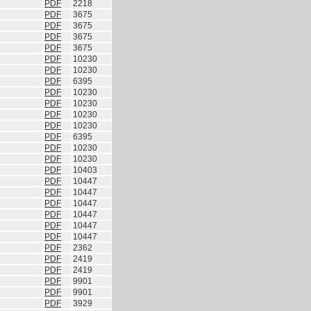
PDF
2218
PDF
3675
PDF
3675
PDF
3675
PDF
3675
PDF
10230
PDF
10230
PDF
6395
PDF
10230
PDF
10230
PDF
10230
PDF
10230
PDF
6395
PDF
10230
PDF
10230
PDF
10403
PDF
10447
PDF
10447
PDF
10447
PDF
10447
PDF
10447
PDF
10447
PDF
2362
PDF
2419
PDF
2419
PDF
9901
PDF
9901
PDF
3929