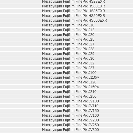
Инструкция Fujifilm FinePix HS28EXR
Инструкция Fujifilm FinePix HS30EXR
Инструкция Fujifilm FinePix HS35EXR
Инструкция Fujifilm FinePix HS50EXR
Инструкция Fujifilm FinePix HS500EXR
Инструкция Fujifilm FinePix J10
Инструкция Fujifilm FinePix J12
Инструкция Fujifilm FinePix J20
Инструкция Fujifilm FinePix J25
Инструкция Fujifilm FinePix J27
Инструкция Fujifilm FinePix J28
Инструкция Fujifilm FinePix J29
Инструкция Fujifilm FinePix J30
Инструкция Fujifilm FinePix J32
Инструкция Fujifilm FinePix J37
Инструкция Fujifilm FinePix J100
Инструкция Fujifilm FinePix J110w
Инструкция Fujifilm FinePix J120
Инструкция Fujifilm FinePix J150w
Инструкция Fujifilm FinePix J210
Инструкция Fujifilm FinePix J250
Инструкция Fujifilm FinePix JV100
Инструкция Fujifilm FinePix JV110
Инструкция Fujifilm FinePix JV150
Инструкция Fujifilm FinePix JV160
Инструкция Fujifilm FinePix JV200
Инструкция Fujifilm FinePix JV250
Инструкция Fujifilm FinePix JV300