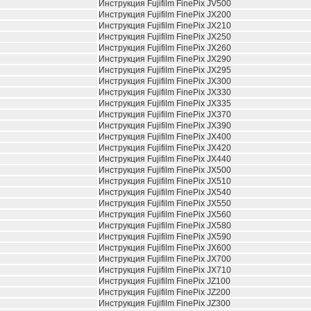
Инструкция Fujifilm FinePix JV500
Инструкция Fujifilm FinePix JX200
Инструкция Fujifilm FinePix JX210
Инструкция Fujifilm FinePix JX250
Инструкция Fujifilm FinePix JX260
Инструкция Fujifilm FinePix JX290
Инструкция Fujifilm FinePix JX295
Инструкция Fujifilm FinePix JX300
Инструкция Fujifilm FinePix JX330
Инструкция Fujifilm FinePix JX335
Инструкция Fujifilm FinePix JX370
Инструкция Fujifilm FinePix JX390
Инструкция Fujifilm FinePix JX400
Инструкция Fujifilm FinePix JX420
Инструкция Fujifilm FinePix JX440
Инструкция Fujifilm FinePix JX500
Инструкция Fujifilm FinePix JX510
Инструкция Fujifilm FinePix JX540
Инструкция Fujifilm FinePix JX550
Инструкция Fujifilm FinePix JX560
Инструкция Fujifilm FinePix JX580
Инструкция Fujifilm FinePix JX590
Инструкция Fujifilm FinePix JX600
Инструкция Fujifilm FinePix JX700
Инструкция Fujifilm FinePix JX710
Инструкция Fujifilm FinePix JZ100
Инструкция Fujifilm FinePix JZ200
Инструкция Fujifilm FinePix JZ300