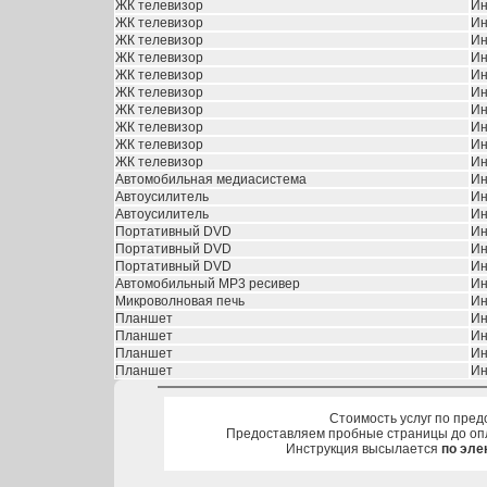
ЖК телевизор
Ин
ЖК телевизор
Ин
ЖК телевизор
Ин
ЖК телевизор
Ин
ЖК телевизор
Ин
ЖК телевизор
Ин
ЖК телевизор
Ин
ЖК телевизор
Ин
ЖК телевизор
Ин
ЖК телевизор
Ин
Автомобильная медиасистема
Ин
Автоусилитель
Ин
Автоусилитель
Ин
Портативный DVD
Ин
Портативный DVD
Ин
Портативный DVD
Ин
Автомобильный MP3 ресивер
Ин
Микроволновая печь
Ин
Планшет
Ин
Планшет
Ин
Планшет
Ин
Планшет
Ин
Стоимость услуг по пред
Предоставляем пробные страницы до оп
Инструкция высылается
по эле