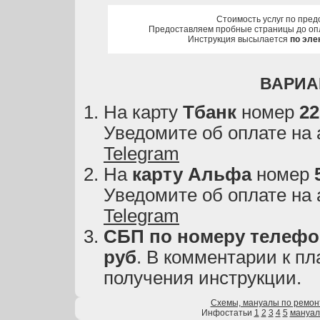
Стоимость услуг по пред
Предоставляем пробные страницы до оп
Инструкция высылается
по эле
ВАРИА
На карту
Тбанк
номер
22
Уведомите об оплате на
Telegram
На
карту
Альфа
номер
Уведомите об оплате на
Telegram
СБП по номеру телефон
руб
. В комментарии к пл
получения инструкции.
Схемы, мануалы по ремон
Инфостатьи
1
2
3
4
5
мануа