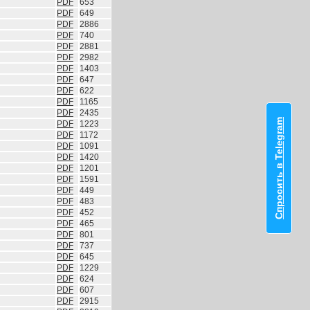
PDF
653
PDF
649
PDF
2886
PDF
740
PDF
2881
PDF
2982
PDF
1403
PDF
647
PDF
622
PDF
1165
PDF
2435
Спросить в Telegram
PDF
1223
PDF
1172
PDF
1091
PDF
1420
PDF
1201
PDF
1591
PDF
449
PDF
483
PDF
452
PDF
465
PDF
801
PDF
737
PDF
645
PDF
1229
PDF
624
PDF
607
PDF
2915