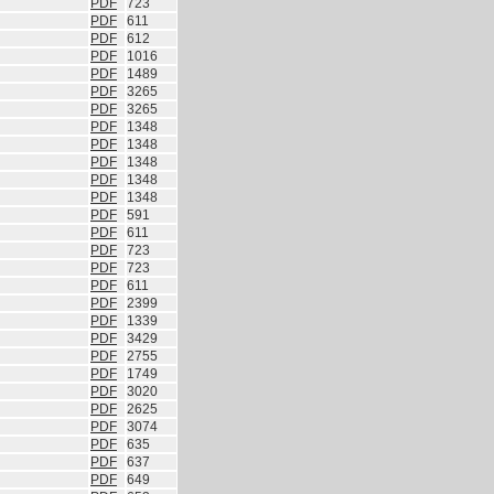
PDF
723
PDF
611
PDF
612
PDF
1016
PDF
1489
PDF
3265
PDF
3265
PDF
1348
PDF
1348
PDF
1348
PDF
1348
PDF
1348
PDF
591
PDF
611
PDF
723
PDF
723
PDF
611
PDF
2399
PDF
1339
PDF
3429
PDF
2755
PDF
1749
PDF
3020
PDF
2625
PDF
3074
PDF
635
PDF
637
PDF
649