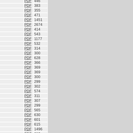
PDF
446
PDF
383
PDF
355
PDF
471
PDF
1451
PDF
2674
PDF
414
PDF
543
PDF
1177
PDF
532
PDF
314
PDF
300
PDF
628
PDF
366
PDF
369
PDF
369
PDF
300
PDF
299
PDF
302
PDF
574
PDF
311
PDF
307
PDF
299
PDF
565
PDF
630
PDF
601
PDF
615
PDF
1496