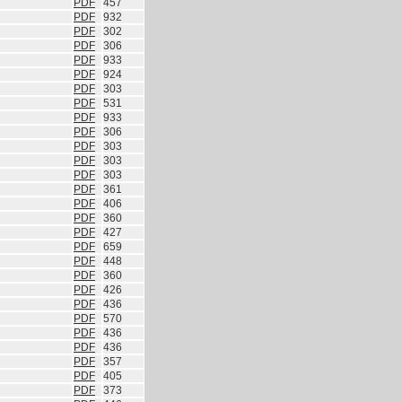
PDF
457
PDF
932
PDF
302
PDF
306
PDF
933
PDF
924
PDF
303
PDF
531
PDF
933
PDF
306
PDF
303
PDF
303
PDF
303
PDF
361
PDF
406
PDF
360
PDF
427
PDF
659
PDF
448
PDF
360
PDF
426
PDF
436
PDF
570
PDF
436
PDF
436
PDF
357
PDF
405
PDF
373