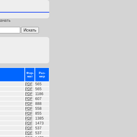
качать
Фор-
Раз-
мат
мер
PDF
565
PDF
565
PDF
1186
PDF
607
PDF
888
PDF
558
PDF
855
PDF
1385
PDF
1473
PDF
537
PDF
537