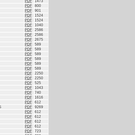
PDF
1473
PDF
800
PDF
901
PDF
1524
PDF
1524
PDF
1040
PDF
2586
PDF
2586
PDF
2675
PDF
589
PDF
589
PDF
589
PDF
589
PDF
589
PDF
589
PDF
2250
PDF
2250
PDF
525
PDF
1043
PDF
740
PDF
1616
PDF
612
S
PDF
9269
PDF
612
PDF
612
PDF
612
PDF
612
PDF
723