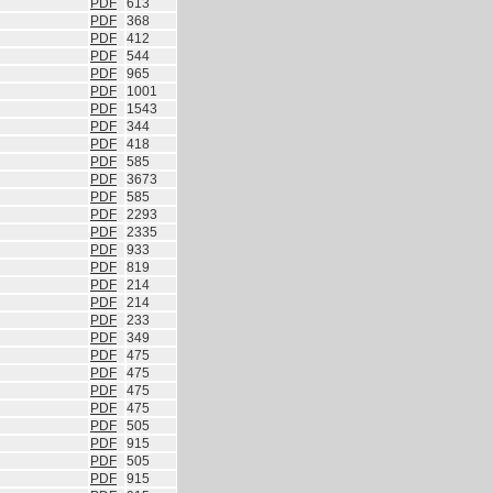
PDF
613
PDF
368
PDF
412
PDF
544
PDF
965
PDF
1001
PDF
1543
PDF
344
PDF
418
PDF
585
PDF
3673
PDF
585
PDF
2293
PDF
2335
PDF
933
PDF
819
PDF
214
PDF
214
PDF
233
PDF
349
PDF
475
PDF
475
PDF
475
PDF
475
PDF
505
PDF
915
PDF
505
PDF
915