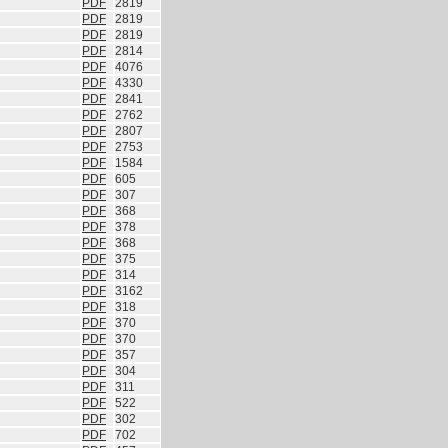
PDF
2819
PDF
2819
PDF
2819
PDF
2814
PDF
4076
PDF
4330
PDF
2841
PDF
2762
PDF
2807
PDF
2753
PDF
1584
PDF
605
PDF
307
PDF
368
PDF
378
PDF
368
PDF
375
PDF
314
PDF
3162
PDF
318
PDF
370
PDF
370
PDF
357
PDF
304
PDF
311
PDF
522
PDF
302
PDF
702