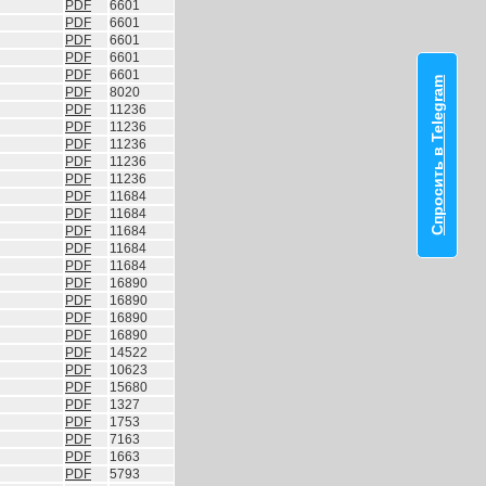
PDF
6601
PDF
6601
PDF
6601
PDF
6601
PDF
6601
Спросить в Telegram
PDF
8020
PDF
11236
PDF
11236
PDF
11236
PDF
11236
PDF
11236
PDF
11684
PDF
11684
PDF
11684
PDF
11684
PDF
11684
PDF
16890
PDF
16890
PDF
16890
PDF
16890
PDF
14522
PDF
10623
PDF
15680
PDF
1327
PDF
1753
PDF
7163
PDF
1663
PDF
5793