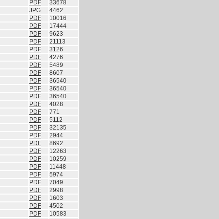
PDF
33678
JPG
4462
PDF
10016
PDF
17444
PDF
9623
PDF
21113
PDF
3126
PDF
4276
PDF
5489
PDF
8607
PDF
36540
PDF
36540
PDF
36540
PDF
4028
PDF
771
PDF
5112
PDF
32135
PDF
2944
PDF
8692
PDF
12263
PDF
10259
PDF
11448
PDF
5974
PDF
7049
PDF
2998
PDF
1603
PDF
4502
PDF
10583