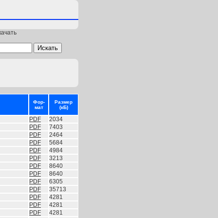
качать
Фор-
Размер
мат
(кБ)
PDF
2034
PDF
7403
PDF
2464
PDF
5684
PDF
4984
PDF
3213
PDF
8640
PDF
8640
PDF
6305
PDF
35713
PDF
4281
PDF
4281
PDF
4281