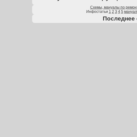
Схемы, мануалы по ремон
Инфостатьи
1
2
3
4
5
мануа
Последнее