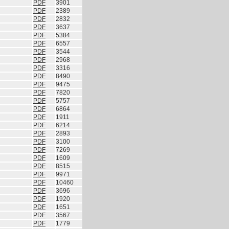
PDF
3901
PDF
2389
PDF
2832
PDF
3637
PDF
5384
PDF
6557
PDF
3544
PDF
2968
PDF
3316
PDF
8490
PDF
9475
PDF
7820
PDF
5757
PDF
6864
PDF
1911
PDF
6214
PDF
2893
PDF
3100
PDF
7269
PDF
1609
PDF
8515
PDF
9971
PDF
10460
PDF
3696
PDF
1920
PDF
1651
PDF
3567
PDF
1779