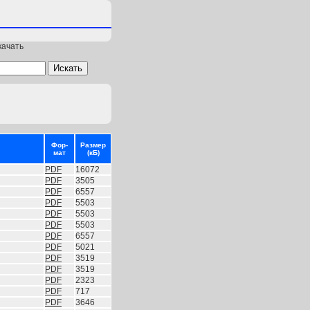
качать
Фор-
Размер
мат
(кБ)
PDF
16072
PDF
3505
PDF
6557
PDF
5503
PDF
5503
PDF
5503
PDF
6557
PDF
5021
PDF
3519
PDF
3519
PDF
2323
PDF
717
PDF
3646