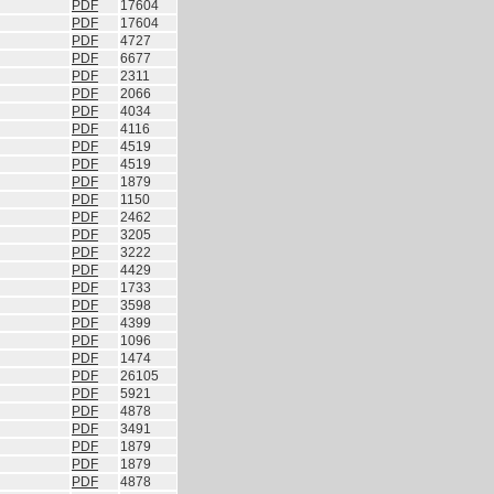
PDF
17604
PDF
17604
PDF
4727
PDF
6677
PDF
2311
PDF
2066
PDF
4034
PDF
4116
PDF
4519
PDF
4519
PDF
1879
PDF
1150
PDF
2462
PDF
3205
PDF
3222
PDF
4429
PDF
1733
PDF
3598
PDF
4399
PDF
1096
PDF
1474
PDF
26105
PDF
5921
PDF
4878
PDF
3491
PDF
1879
PDF
1879
PDF
4878