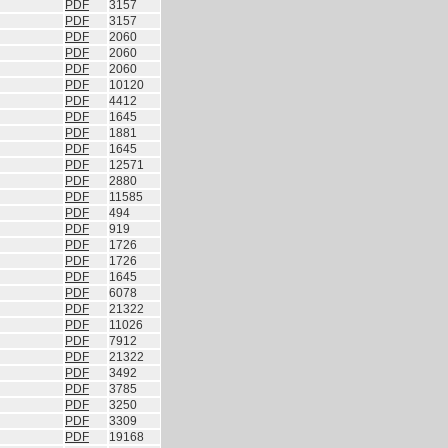
PDF
3157
PDF
3157
PDF
2060
PDF
2060
PDF
2060
PDF
10120
PDF
4412
PDF
1645
PDF
1881
PDF
1645
PDF
12571
PDF
2880
PDF
11585
PDF
494
PDF
919
PDF
1726
PDF
1726
PDF
1645
PDF
6078
PDF
21322
PDF
11026
PDF
7912
PDF
21322
PDF
3492
PDF
3785
PDF
3250
PDF
3309
PDF
19168