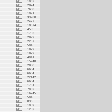
PDF
1962
PDF
2024
PDF
7608
PDF
1991
PDF
33980
PDF
2427
PDF
10074
PDF
4585
PDF
1753
PDF
2899
PDF
2237
PDF
594
PDF
1879
PDF
1879
PDF
4941
PDF
15940
PDF
2880
PDF
6604
PDF
6604
PDF
22142
PDF
6604
PDF
1701
PDF
7982
PDF
16745
PDF
594
PDF
836
PDF
1959
PDF
1252