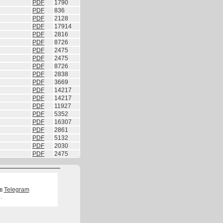
PDF
1790
PDF
836
PDF
2128
PDF
17914
PDF
2816
PDF
8726
PDF
2475
PDF
2475
PDF
8726
PDF
2838
PDF
3669
PDF
14217
PDF
14217
PDF
11927
PDF
5352
PDF
16307
PDF
2861
PDF
5132
PDF
2030
PDF
2475
 в
Telegram
.