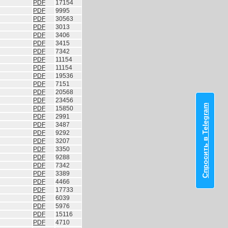
PDF
17154
PDF
9995
PDF
30563
PDF
3013
PDF
3406
PDF
3415
PDF
7342
PDF
11154
PDF
11154
PDF
19536
PDF
7151
PDF
20568
PDF
23456
Спросить в Telegram
PDF
15850
PDF
2991
PDF
3487
PDF
9292
PDF
3207
PDF
3350
PDF
9288
PDF
7342
PDF
3389
PDF
4466
PDF
17733
PDF
6039
PDF
5976
PDF
15116
PDF
4710