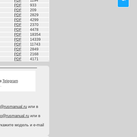
PDF
1194
PDF
933
PDF
209
PDF
2829
PDF
4299
PDF
2370
PDF
4478
PDF
18354
PDF
14339
PDF
11743
PDF
2849
PDF
2168
PDF
4171
 в
Telegram
.
o@rusmanual.ru
или в
fo@rusmanual.ru
или в
укажите модель и e-mail