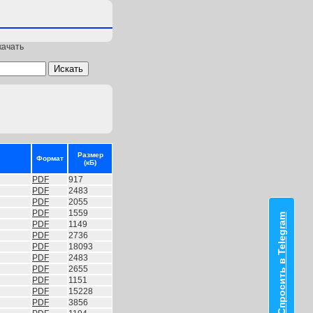
качать
Размер
Формат
(кБ)
PDF
917
PDF
2483
PDF
2055
PDF
1559
Спросить в Telegram
PDF
1149
PDF
2736
PDF
18093
PDF
2483
PDF
2655
PDF
1151
PDF
15228
PDF
3856