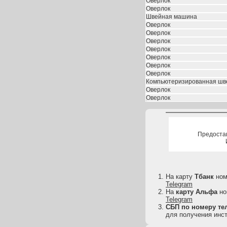
Оверлок
Оверлок
Швейная машина
Оверлок
Оверлок
Оверлок
Оверлок
Оверлок
Оверлок
Оверлок
Компьютеризированная шв
Оверлок
Оверлок
Предоста
На карту
Тбанк
но
Telegram
На
карту
Альфа
но
Telegram
СБП по номеру тел
для получения инст