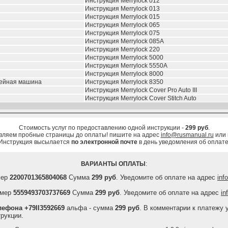
Инструкция Merrylock 012
Инструкция Merrylock 013
Инструкция Merrylock 015
Инструкция Merrylock 065
Инструкция Merrylock 075
Инструкция Merrylock 085A
Инструкция Merrylock 220
Инструкция Merrylock 5000
Инструкция Merrylock 5550A
Инструкция Merrylock 8000
ейная машина
Инструкция Merrylock 8350
Инструкция Merrylock Cover Pro Auto III
Инструкция Merrylock Cover Stitch Auto
Стоимость услуг по предоставлению одной инструкции -
299 руб
.
вляем пробные страницы до оплаты! пишите на адрес
info@rusmanual.ru
или
Инструкция высылается
по электронной почте
в день уведомления об оплате
ВАРИАНТЫ ОПЛАТЫ
:
мер
2200701365804068
Сумма
299 руб
. Уведомите об оплате на адрес
inf
мер
5559493703737669
Сумма
299 руб
. Уведомите об оплате на адрес
in
ефона +79II3592669
альфа - сумма
299 руб
. В комментарии к платежу 
рукции.