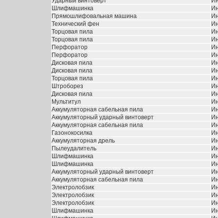
Ударный винтоверт
Ин
Шлифмашинка
Ин
Прямошлифовальная машина
Ин
Технический фен
Ин
Торцовая пила
Ин
Торцовая пила
Ин
Перфоратор
Ин
Перфоратор
Ин
Дисковая пила
Ин
Дисковая пила
Ин
Торцовая пила
И
Штроборез
Ин
Дисковая пила
Ин
Мультитул
Ин
Аккумуляторная сабельная пила
И
Аккумуляторный ударный винтоверт
И
Аккумуляторная сабельная пила
И
Газонокосилка
Ин
Аккумуляторная дрель
Ин
Пылеудалитель
Ин
Шлифмашинка
Ин
Шлифмашинка
И
Аккумуляторный ударный винтоверт
Ин
Аккумуляторная сабельная пила
Ин
Электролобзик
Ин
Электролобзик
Ин
Электролобзик
Ин
Шлифмашинка
Ин