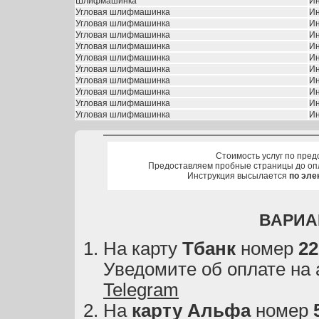
Шлифмашинка
Ин
Угловая шлифмашинка
Ин
Угловая шлифмашинка
Ин
Угловая шлифмашинка
Ин
Угловая шлифмашинка
Ин
Угловая шлифмашинка
Ин
Угловая шлифмашинка
Ин
Угловая шлифмашинка
Ин
Угловая шлифмашинка
Ин
Угловая шлифмашинка
Ин
Угловая шлифмашинка
Ин
Стоимость услуг по пред
Предоставляем пробные страницы до оп
Инструкция высылается
по эле
ВАРИА
На карту
Тбанк
номер
22
Уведомите об оплате на
Telegram
На
карту
Альфа
номер