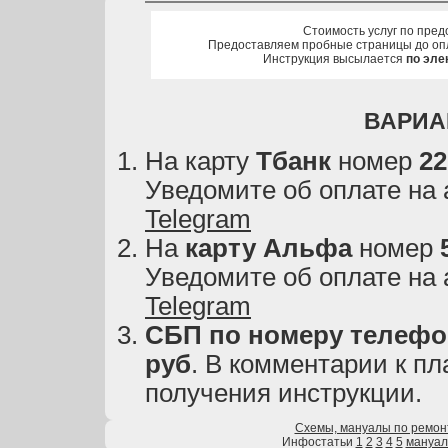
Стоимость услуг по пред
Предоставляем пробные страницы до оп
Инструкция высылается
по эле
ВАРИА
На карту
Тбанк
номер
22
Уведомите об оплате на
Telegram
На
карту
Альфа
номер
Уведомите об оплате на
Telegram
СБП по номеру телефон
руб
. В комментарии к пл
получения инструкции.
Схемы, мануалы по ремон
Инфостатьи
1
2
3
4
5
мануа