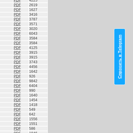
PDF
4225
PDF
2619
PDF
1627
PDF
3416
PDF
3787
PDF
3571
PDF
3020
PDF
6043
Спросить в Telegram
PDF
3584
PDF
3584
PDF
4125
PDF
3915
PDF
3915
PDF
3743
PDF
4456
PDF
1642
PDF
926
PDF
9842
PDF
6404
PDF
990
PDF
1640
PDF
1454
PDF
1418
PDF
549
PDF
642
PDF
1556
PDF
1551
PDF
586