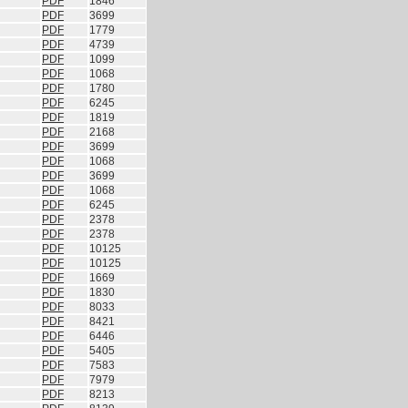
PDF
1846
PDF
3699
PDF
1779
PDF
4739
PDF
1099
PDF
1068
PDF
1780
PDF
6245
PDF
1819
PDF
2168
PDF
3699
PDF
1068
PDF
3699
PDF
1068
PDF
6245
PDF
2378
PDF
2378
PDF
10125
PDF
10125
PDF
1669
PDF
1830
PDF
8033
PDF
8421
PDF
6446
PDF
5405
PDF
7583
PDF
7979
PDF
8213