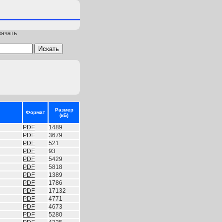
качать
Размер
Формат
(кБ)
PDF
1489
PDF
3679
PDF
521
PDF
93
PDF
5429
PDF
5818
PDF
1389
PDF
1786
PDF
17132
PDF
4771
PDF
4673
PDF
5280