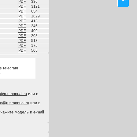
PDF
336
PDF
3121
PDF
654
PDF
1829
PDF
413
PDF
346
PDF
409
PDF
203
PDF
518
PDF
175
PDF
505
 в
Telegram
.
o@rusmanual.ru
или в
fo@rusmanual.ru
или в
укажите модель и e-mail