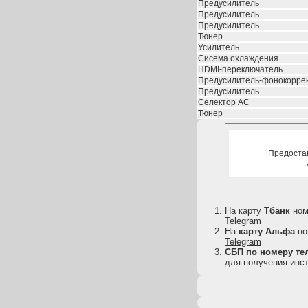
Предусилитель
Предусилитель
Предусилитель
Тюнер
Усилитель
Сисема охлаждения
HDMI-переключатель
Предусилитель-фонокорре
Предусилитель
Селектор АС
Тюнер
Предоста
На карту
Тбанк
но
Telegram
На
карту
Альфа
но
Telegram
СБП по номеру тел
для получения инст