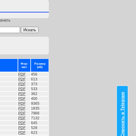
качать
Фор-
Размер
мат
(кБ)
PDF
456
PDF
613
PDF
373
PDF
533
PDF
362
Спросить в Telegram
PDF
400
PDF
9365
PDF
1835
PDF
7966
PDF
7132
PDF
645
PDF
528
PDF
623