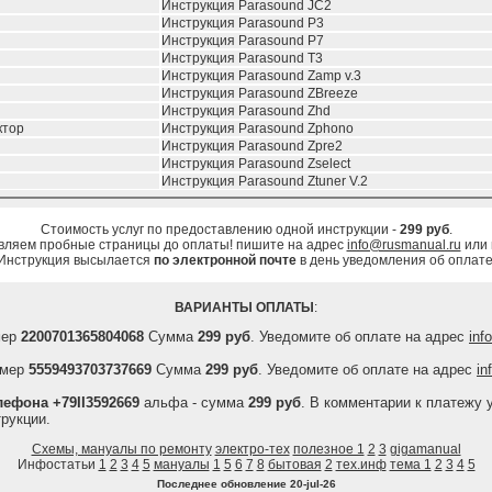
Инструкция Parasound JC2
Инструкция Parasound P3
Инструкция Parasound P7
Инструкция Parasound T3
Инструкция Parasound Zamp v.3
Инструкция Parasound ZBreeze
Инструкция Parasound Zhd
ктор
Инструкция Parasound Zphono
Инструкция Parasound Zpre2
Инструкция Parasound Zselect
Инструкция Parasound Ztuner V.2
Стоимость услуг по предоставлению одной инструкции -
299 руб
.
вляем пробные страницы до оплаты! пишите на адрес
info@rusmanual.ru
или
Инструкция высылается
по электронной почте
в день уведомления об оплате
ВАРИАНТЫ ОПЛАТЫ
:
мер
2200701365804068
Сумма
299 руб
. Уведомите об оплате на адрес
inf
мер
5559493703737669
Сумма
299 руб
. Уведомите об оплате на адрес
in
ефона +79II3592669
альфа - сумма
299 руб
. В комментарии к платежу 
рукции.
Схемы, мануалы по ремонту
электро-тех
полезное 1
2
3
gigamanual
Инфостатьи
1
2
3
4
5
мануалы
1
5
6
7
8
бытовая
2
тех.инф
тема 1
2
3
4
5
Последнее обновление
20-jul-26