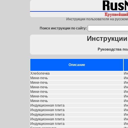
Инструкции пользователя на русском 
Поиск инструкции по сайту:
Инструкци
Руководства по
Описание
Хлебопечка
Ин
Мини-печь
Ин
Мини-печь
Ин
Мини-печь
Ин
Мини-печь
Ин
Мини-печь
Ин
Мини-печь
Ин
Индукционная плита
Ин
Индукционная плита
Ин
Индукционная плита
Ин
Индукционная плита
Ин
Индукционная плита
Ин