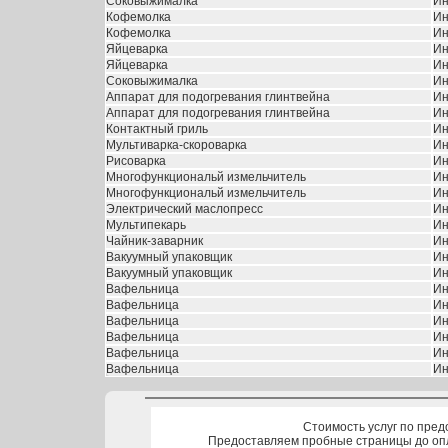
Соковыжималка
Ин
Кофемолка
Ин
Кофемолка
Ин
Яйцеварка
Ин
Яйцеварка
Ин
Соковыжималка
Ин
Аппарат для подогревания глинтвейна
Ин
Аппарат для подогревания глинтвейна
Ин
Контактный гриль
Ин
Мультиварка-скороварка
Ин
Рисоварка
Ин
Многофункциональй измельчитель
Ин
Многофункциональй измельчитель
Ин
Электрический маслопресс
Ин
Мультипекарь
Ин
Чайник-заварник
Ин
Вакуумный упаковщик
Ин
Вакуумный упаковщик
Ин
Вафельница
Ин
Вафельница
Ин
Вафельница
Ин
Вафельница
Ин
Вафельница
Ин
Вафельница
Ин
Стоимость услуг по пред
Предоставляем пробные страницы до оп