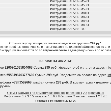
Инструкция SAFA SR-M520F
Инструкция SAFA SR-M550F
Инструкция SAFA SR-M590F
Инструкция SAFA SR-M810F
Инструкция SAFA SR-M820F
Инструкция SAFA SR-M850F
Инструкция SAFA SR-M890F
Инструкция SAFA SS-100
Стоимость услуг по предоставлению одной инструкции -
299 руб
.
вляем пробные страницы до оплаты! пишите на адрес
info@rusmanual.ru
или
Инструкция высылается
по электронной почте
в день уведомления об оплате
ВАРИАНТЫ ОПЛАТЫ
:
мер
2200701365804068
Сумма
299 руб
. Уведомите об оплате на адрес
inf
мер
5559493703737669
Сумма
299 руб
. Уведомите об оплате на адрес
in
ефона +79II3592669
альфа - сумма
299 руб
. В комментарии к платежу 
рукции.
Схемы, мануалы по ремонту
электро-тех
полезное 1
2
3
gigamanual
Инфостатьи
1
2
3
4
5
мануалы
1
5
6
7
8
бытовая
2
тех.инф
тема 1
2
3
4
5
Последнее обновление
20-jul-26