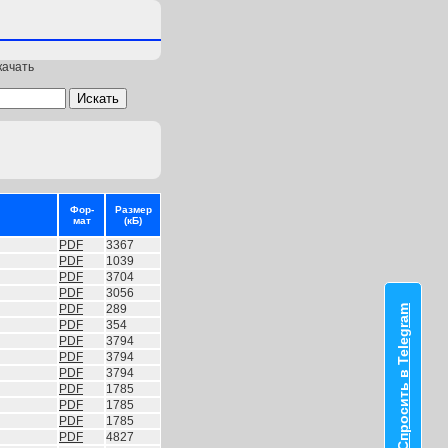
качать
Фор-
Размер
мат
(кБ)
PDF
3367
PDF
1039
PDF
3704
PDF
3056
PDF
289
Спросить в Telegram
PDF
354
PDF
3794
PDF
3794
PDF
3794
PDF
1785
PDF
1785
PDF
1785
PDF
4827