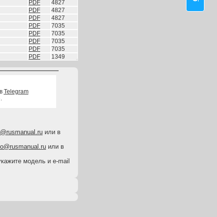
PDF
4827
PDF
4827
PDF
4827
PDF
7035
PDF
7035
PDF
7035
PDF
7035
PDF
1349
 в
Telegram
.
o@rusmanual.ru
или в
fo@rusmanual.ru
или в
укажите модель и e-mail