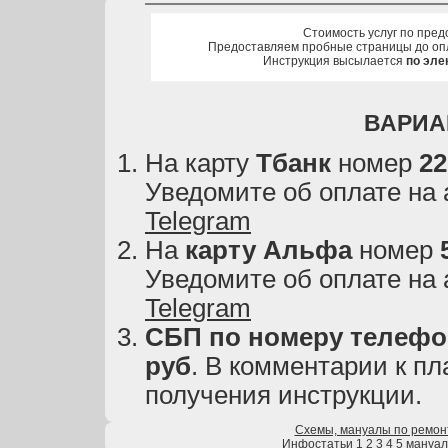
Стоимость услуг по пред
Предоставляем пробные страницы до оп
Инструкция высылается
по эле
ВАРИА
На карту
Тбанк
номер
22
Уведомите об оплате на
Telegram
На
карту
Альфа
номер
Уведомите об оплате на
Telegram
СБП по номеру телефон
руб
. В комментарии к пл
получения инструкции.
Схемы, мануалы по ремон
Инфостатьи
1
2
3
4
5
мануа