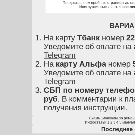
Предоставляем пробные страницы до оп
Инструкция высылается
по эле
ВАРИА
На карту
Тбанк
номер
22
Уведомите об оплате на
Telegram
На
карту
Альфа
номер
Уведомите об оплате на
Telegram
СБП по номеру телефон
руб
. В комментарии к пл
получения инструкции.
Схемы, мануалы по ремон
Инфостатьи
1
2
3
4
5
мануа
Последнее