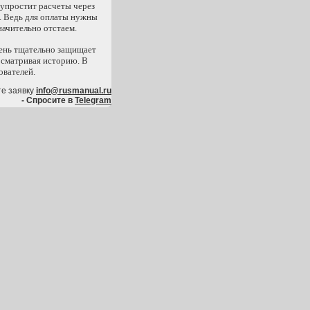
 упростит расчеты через
х. Ведь для оплаты нужны
начительно отстаем.
чень тщательно защищает
осматривая историю. В
ователей.
те заявку
info@rusmanual.ru
- Спросите в
Telegram