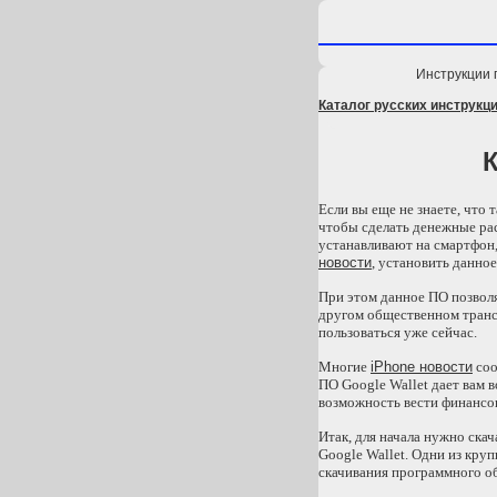
Инструкции 
Каталог русских инструкци
К
Если вы еще не знаете, что 
чтобы сделать денежные рас
устанавливают на смартфон,
новости
, установить данно
При этом данное ПО позволя
другом общественном транс
пользоваться уже сейчас.
Многие
iPhone новости
соо
ПО Google Wallet дает вам 
возможность вести финансов
Итак, для начала нужно ска
Google Wallet. Одни из кру
скачивания программного об