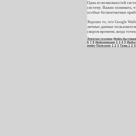
Одна из возможностей систе
систему. Важно понимать, ч
особые бесконтактные прибо
Хорошо то, что Google Wall
личные данные пользователе
скором времени, когда точе
Электро-техника
Инфо-бытова
6
7
8
Информация
2
3
4
5
Инфо
инфо
Полезное
1
2
3
Тема 1
2
3