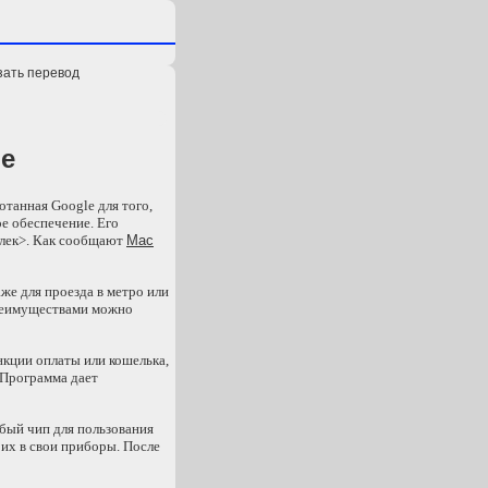
зать перевод
ne
ботанная Google для того,
ое обеспечение. Его
шелек>. Как сообщают
Mac
же для проезда в метро или
преимуществами можно
нкции оплаты или кошелька,
 Программа дает
обый чип для пользования
 их в свои приборы. После