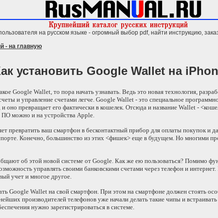
пользователя на русском языке - огромный выбор pdf, найти инструкцию, зака
й - на главную
ак установить Google Wallet на iРho
такое Google Wallet, то пора начать узнавать. Ведь это новая технология, разра
четы и управление счетами легче. Google Wallet - это специальное программн
 и оно превращает его фактически в кошелек. Отсюда и название Wallet - <ко
е ПО можно и на устройства Apple.
ет превратить ваш смартфон в бесконтактный прибор для оплаты покупок и да
порте. Конечно, большинство из этих <фишек> еще в будущем. Но многими 
бщают об этой новой системе от Google. Как же ею пользоваться? Помимо фу
возможность управлять своими банковскими счетами через телефон и интернет.
ый учет и многое другое.
чать Google Wallet на свой смартфон. При этом на смартфоне должен стоять ос
пнейших производителей телефонов уже начали делать такие чипы и встраивать
еспечения нужно зарегистрироваться в системе.