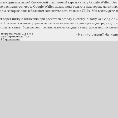
мы - привязка вашей банковской пластиковой карты к счету Google Wallet. Это
то расплатиться через Google Wallet можно пока только в некоторых магазина
ры, которые пока в большом количестве есть только в США. Мы в этом деле з
et берет низкую комиссию при расчете через эту систему. К тому же Google о
й. Вы легко сможете управлять платежами или вести учет расхода средств, пр
к оплаты станет больше, этот сервис завоюет сердца и смартфоны многих польз
я
Инфо-мануалы
1
2
3
4
5
- Нет инструкции? Напиши
тема
Справочные
Тех-
4
5
gigamanual