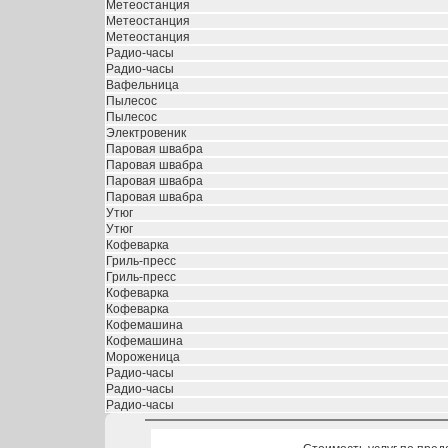
Метеостанция
Метеостанция
Метеостанция
Радио-часы
Радио-часы
Вафельница
Пылесос
Пылесос
Электровеник
Паровая швабра
Паровая швабра
Паровая швабра
Паровая швабра
Утюг
Утюг
Кофеварка
Гриль-пресс
Гриль-пресс
Кофеварка
Кофеварка
Кофемашина
Кофемашина
Мороженица
Радио-часы
Радио-часы
Радио-часы