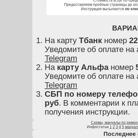
Стоимость услуг по пред
Предоставляем пробные страницы до оп
Инструкция высылается
по эле
ВАРИА
На карту
Тбанк
номер
22
Уведомите об оплате на
Telegram
На
карту
Альфа
номер
Уведомите об оплате на
Telegram
СБП по номеру телефон
руб
. В комментарии к пл
получения инструкции.
Схемы, мануалы по ремон
Инфостатьи
1
2
3
4
5
мануа
Последнее