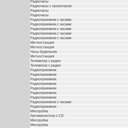
Радиочасы
Радиочасы с проектором
Радиочасы
Радиочасы
Радиоприемник с часами
Радиоприемник с часами
Радиоприемник с часами
Радиоприемник с часами
Радиоприемник с часами
Метеостанция
Метеостанция
Часы-будильник
Метеостанция
Телевизор с радио
Телевизор с радио
Радиоприемник
Радиоприемник
Радиоприемник
Радиоприемник
Радиоприемник
Радиоприемник
Радиоприемник
Радиоприемник с часами
Радиоприемник
Мясорубка
Автомагнитола с CD
Мясорубка
Мясорубка