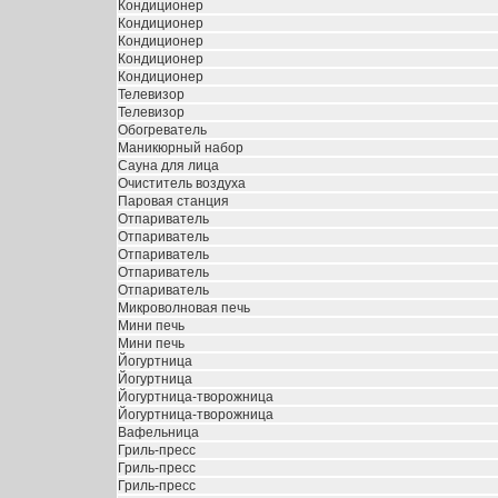
Кондиционер
Кондиционер
Кондиционер
Кондиционер
Кондиционер
Телевизор
Телевизор
Обогреватель
Маникюрный набор
Сауна для лица
Очиститель воздуха
Паровая станция
Отпариватель
Отпариватель
Отпариватель
Отпариватель
Отпариватель
Микроволновая печь
Мини печь
Мини печь
Йогуртница
Йогуртница
Йогуртница-творожница
Йогуртница-творожница
Вафельница
Гриль-пресс
Гриль-пресс
Гриль-пресс