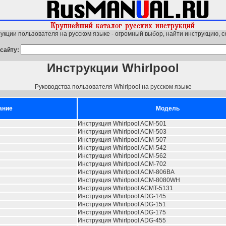
укции пользователя на русском языке - огромный выбор, найти инструкцию, с
сайту:
Инструкции Whirlpool
Руководства пользователя Whirlpool на русском языке
ание
Модель
Инструкция Whirlpool ACM-501
Инструкция Whirlpool ACM-503
Инструкция Whirlpool ACM-507
Инструкция Whirlpool ACM-542
Инструкция Whirlpool ACM-562
Инструкция Whirlpool ACM-702
Инструкция Whirlpool ACM-806BA
Инструкция Whirlpool ACM-8080WH
Инструкция Whirlpool ACMT-5131
Инструкция Whirlpool ADG-145
Инструкция Whirlpool ADG-151
Инструкция Whirlpool ADG-175
Инструкция Whirlpool ADG-455