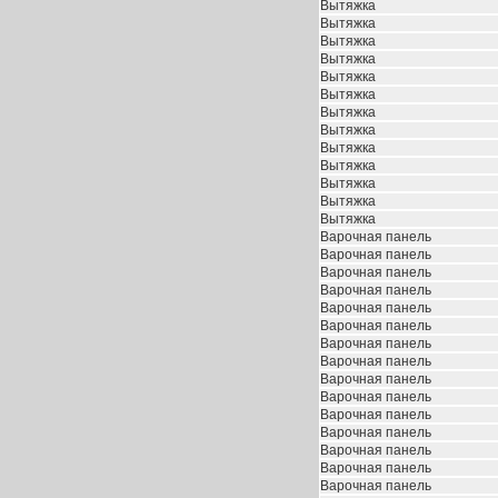
Вытяжка
Вытяжка
Вытяжка
Вытяжка
Вытяжка
Вытяжка
Вытяжка
Вытяжка
Вытяжка
Вытяжка
Вытяжка
Вытяжка
Вытяжка
Варочная панель
Варочная панель
Варочная панель
Варочная панель
Варочная панель
Варочная панель
Варочная панель
Варочная панель
Варочная панель
Варочная панель
Варочная панель
Варочная панель
Варочная панель
Варочная панель
Варочная панель