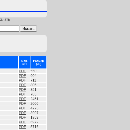
качать
Фор-
Размер
мат
(кБ)
PDF
550
PDF
904
PDF
711
PDF
806
PDF
851
PDF
783
PDF
2451
PDF
2006
PDF
4773
PDF
8997
PDF
1853
PDF
6972
PDF
5716