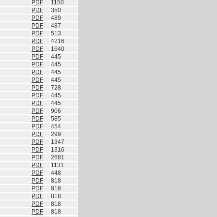
PDF
1150
PDF
350
PDF
489
PDF
487
PDF
513
PDF
4216
PDF
1640
PDF
445
PDF
445
PDF
445
PDF
445
PDF
728
PDF
445
PDF
445
PDF
906
PDF
585
PDF
454
PDF
299
PDF
1347
PDF
1316
PDF
2681
PDF
1131
PDF
448
PDF
818
PDF
818
PDF
818
PDF
818
PDF
818