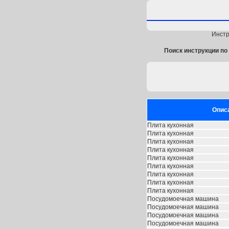
Инстр
Поиск инструкции по 
Опис
Плита кухонная
Плита кухонная
Плита кухонная
Плита кухонная
Плита кухонная
Плита кухонная
Плита кухонная
Плита кухонная
Плита кухонная
Посудомоечная машина
Посудомоечная машина
Посудомоечная машина
Посудомоечная машина