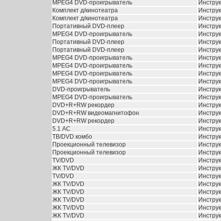
MPEG4 DVD-проигрыватель
Инстру
Комплект д/кинотеатра
Инстру
Комплект д/кинотеатра
Инстру
Портативный DVD-плеер
Инстру
MPEG4 DVD-проигрыватель
Инстру
Портативный DVD-плеер
Инстру
Портативный DVD-плеер
Инстру
MPEG4 DVD-проигрыватель
Инстру
MPEG4 DVD-проигрыватель
Инстру
MPEG4 DVD-проигрыватель
Инстру
MPEG4 DVD-проигрыватель
Инстру
DVD-проигрыватель
Инстру
MPEG4 DVD-проигрыватель
Инстру
DVD+R+RW рекордер
Инстру
DVD+R+RW видеомагнитофон
Инстру
DVD+R+RW рекордер
Инстру
5.1 АС
Инстру
ТВ/DVD комбо
Инстру
Проекционный телевизор
Инстру
Проекционный телевизор
Инстру
TV/DVD
Инстру
ЖК TV/DVD
Инстру
TV/DVD
Инстру
ЖК TV/DVD
Инстру
ЖК TV/DVD
Инстру
ЖК TV/DVD
Инстру
ЖК TV/DVD
Инстру
ЖК TV/DVD
Инстру