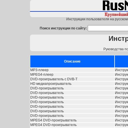
Инструкции пользователя на русском 
Поиск инструкции по сайту:
Инст
Руководства п
Описание
MP3-плеер
Инстру
MPEG4-плеер
Инстру
DVD-проигрыватель с DVB-T
Инстру
HD медиапроигрыватель
Инстру
DVD-проигрыватель
Инстру
DVD-проигрыватель
Инстру
DVD-проигрыватель
Инстру
DVD-проигрыватель
Инстру
DVD-проигрыватель
Инстру
DVD-проигрыватель
Инстру
DVD-проигрыватель
Инстру
MPEG4 DVD-проигрыватель
Инстру
MPEG4 DVD-проигрыватель
Инстру