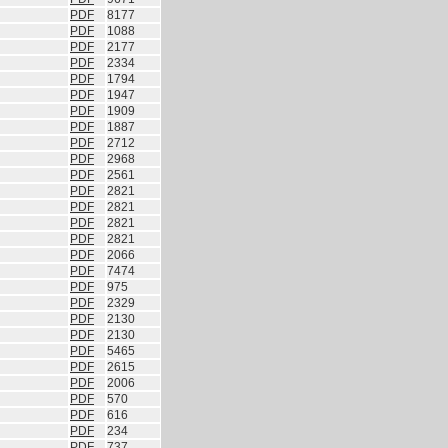
PDF
8177
PDF
1088
PDF
2177
PDF
2334
PDF
1794
PDF
1947
PDF
1909
PDF
1887
PDF
2712
PDF
2968
PDF
2561
PDF
2821
PDF
2821
PDF
2821
PDF
2821
PDF
2066
PDF
7474
PDF
975
PDF
2329
PDF
2130
PDF
2130
PDF
5465
PDF
2615
PDF
2006
PDF
570
PDF
616
PDF
234
PDF
737