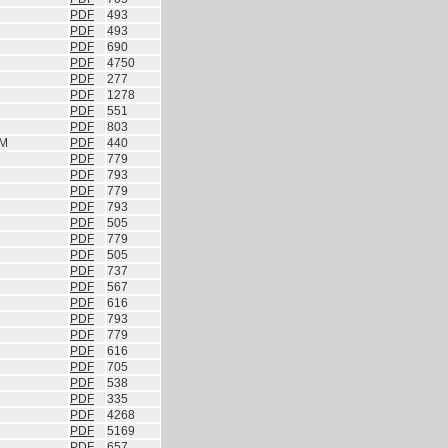
PDF
493
PDF
493
PDF
690
PDF
4750
PDF
277
PDF
1278
PDF
551
PDF
803
SM
PDF
440
PDF
779
PDF
793
PDF
779
PDF
793
PDF
505
PDF
779
PDF
505
PDF
737
PDF
567
PDF
616
PDF
793
PDF
779
PDF
616
PDF
705
PDF
538
M
PDF
335
PDF
4268
PDF
5169
PDF
657