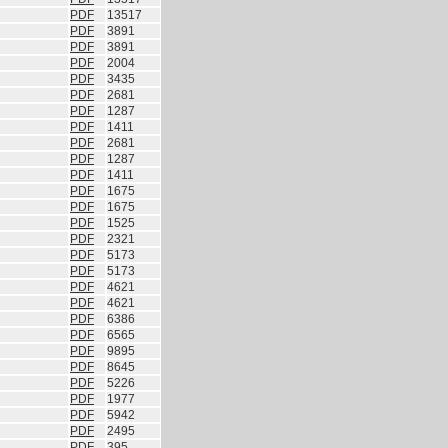
PDF
13517
PDF
3891
PDF
3891
PDF
2004
PDF
3435
PDF
2681
PDF
1287
PDF
1411
PDF
2681
PDF
1287
PDF
1411
PDF
1675
PDF
1675
PDF
1525
PDF
2321
PDF
5173
PDF
5173
PDF
4621
PDF
4621
PDF
6386
PDF
6565
PDF
9895
PDF
8645
PDF
5226
PDF
1977
PDF
5942
PDF
2495
PDF
395