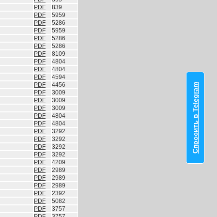
PDF
839
PDF
5959
PDF
5286
PDF
5959
PDF
5286
PDF
5286
PDF
8109
PDF
4804
PDF
4804
PDF
4594
PDF
4456
Спросить в Telegram
PDF
3009
PDF
3009
PDF
3009
PDF
4804
PDF
4804
PDF
3292
PDF
3292
PDF
3292
PDF
3292
PDF
4209
PDF
2989
PDF
2989
PDF
2989
PDF
2392
PDF
5082
PDF
3757
PDF
3757