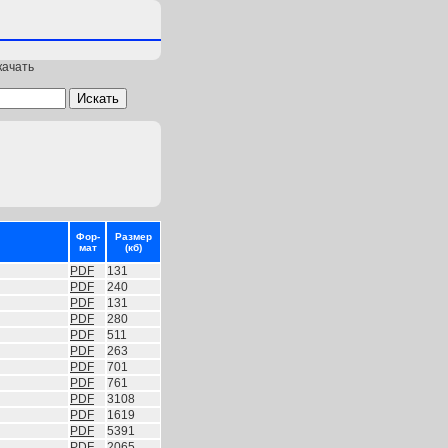
качать
Фор-
Размер
мат
(кб)
PDF
131
PDF
240
PDF
131
PDF
280
PDF
511
PDF
263
PDF
701
PDF
761
PDF
3108
PDF
1619
PDF
5391
PDF
2065