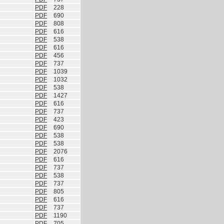
PDF
228
PDF
690
PDF
808
PDF
616
PDF
538
PDF
616
PDF
456
PDF
737
PDF
1039
PDF
1032
PDF
538
PDF
1427
PDF
616
PDF
737
PDF
423
PDF
690
PDF
538
PDF
538
PDF
2076
PDF
616
PDF
737
PDF
538
PDF
737
PDF
805
PDF
616
PDF
737
PDF
1190
PDF
705