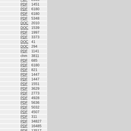
PDF
1451
PDF
6180
PDF
6180
PDF
5348
DOC
2010
DOC
1539
PDF
1997
PDF
3373
DOC
41
DOC
294
PDF
1141
chm
3811
PDF
685
PDF
6180
PDF
821
PDF
1447
PDF
1447
PDF
1551
PDF
3629
PDF
2773
PDF
4928
PDF
5636
PDF
5032
PDF
4507
PDF
311
PDF
34827
PDF
16485
PDF
13517