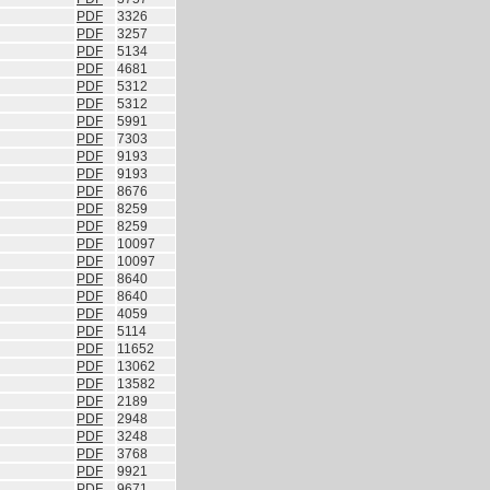
PDF
3326
PDF
3257
PDF
5134
PDF
4681
PDF
5312
PDF
5312
PDF
5991
PDF
7303
PDF
9193
PDF
9193
PDF
8676
PDF
8259
PDF
8259
PDF
10097
PDF
10097
PDF
8640
PDF
8640
PDF
4059
PDF
5114
PDF
11652
PDF
13062
PDF
13582
PDF
2189
PDF
2948
PDF
3248
PDF
3768
PDF
9921
PDF
9671